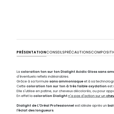
PRÉSENTATION
CONSEILS
PRÉCAUTIONS
COMPOSITI
La
coloration ton sur ton
Dialight
Acidic Gloss sans a
d'éventuels reflets indésirables.
Grâce à sa formule
sans ammoniaque
et à sa technolog
Cette
coloration ton sur ton à très faible oxydation
est 
Elle s'utilise en patine, sur cheveux décolorés, ou pour ap
En effet la
coloration Dialight
n'a pas d'action sur un
chev
Dialight de L'Oréal Professionnel
est idéale après un
ba
l'éclat des longueurs
.