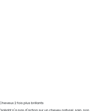
Cheveux 2 fois plus brillants
Dialight n'a pas d'action sur un cheveu naturel, sain, non