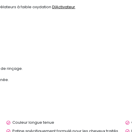
vélateurs à faible oxydation
DIActivateur
.
é de rinçage.
nnée.
Couleur longue tenue
Patine spécifiquement formulé pour les cheveux traités