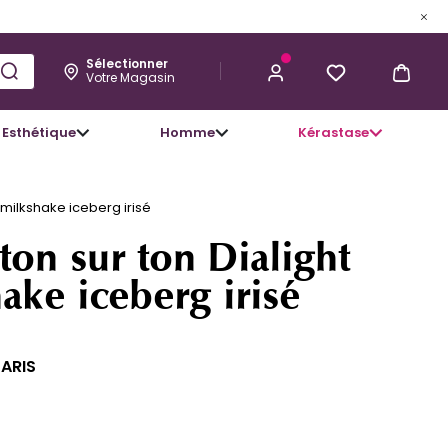
Sélectionner
Votre Magasin
Esthétique
Homme
Kérastase
M'ALERTER LORSQUE CE PRODUIT
SERA DISPONIBLE
2 milkshake iceberg irisé
ton sur ton Dialight
ake iceberg irisé
PARIS