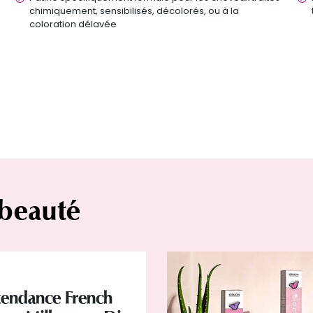
chimiquement, sensibilisés, décolorés, ou à la
coloration délavée
 beauté
tendance French