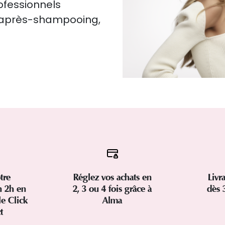
rofessionnels
, après-shampooing,
tre
Réglez vos achats en
Livr
 2h en
2, 3 ou 4 fois grâce à
dès 
le Click
Alma
ct