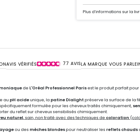
Plus d’informations sur la liv
77
AVIS
ON
AVIS VÉRIFIÉS
LA MARQUE VOUS PARLE
mmoniaque
de
L'Oréal Professionnel Paris
est le produit parfait pour
ie au
pH acide
unique, la
patine Dialight
préserve la surface de la fi
spécifiquement formulée pour les cheveux traités chimiquement,
sen
porter du reflet sur cheveux sensibilisés chimiquement.
eu naturel
, sain, non traité avec des techniques de
coloration
(colo
layage
ou des
mèches blondes
pour neutraliser les
reflets chauds
o