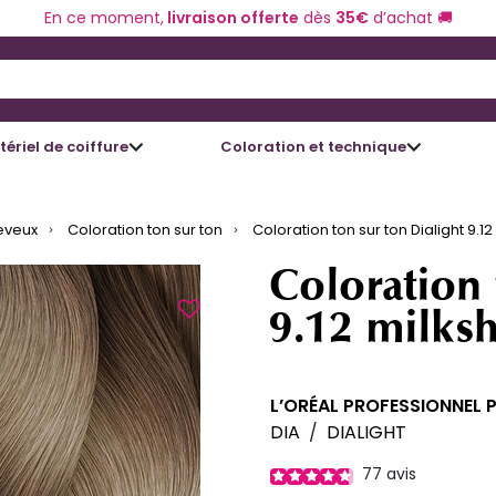
En ce moment,
livraison offerte
dès
35€
d’achat 🚚
 and Down arrow keys to navigate search results.
ériel de coiffure
Coloration et technique
eveux
Coloration ton sur ton
Coloration ton sur ton Dialight 9.1
Coloration 
9.12 milksh
L’ORÉAL PROFESSIONNEL 
DIA
/
DIALIGHT
77
avis