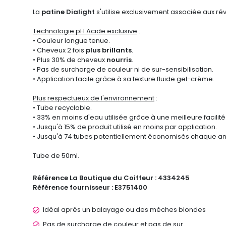
La
patine Dialight
s'utilise exclusivement associée aux ré
Technologie pH Acide exclusive
:
• Couleur longue tenue.
• Cheveux 2 fois
plus brillants
.
• Plus 30% de cheveux
nourris
.
• Pas de surcharge de couleur ni de sur-sensibilisation.
• Application facile grâce à sa texture fluide gel-crème.
Plus respectueux de l'environnement
:
• Tube recyclable.
• 33% en moins d'eau utilisée grâce à une meilleure facilit
• Jusqu'à 15% de produit utilisé en moins par application.
• Jusqu'à 74 tubes potentiellement économisés chaque a
Tube de 50ml.
Référence La Boutique du Coiffeur :
4334245
Référence fournisseur :
E3751400
Idéal après un balayage ou des méches blondes
Pas de surcharge de couleur et pas de sur