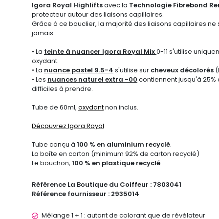
Igora Royal Highlifts
avec la
Technologie Fibrebond Ren
protecteur autour des liaisons capillaires.
Grâce à ce bouclier, la majorité des liaisons capillaires n
jamais.
• La
teinte à nuancer Igora Royal Mix
0-11 s'utilise uniqu
oxydant.
• La
nuance pastel 9.5-4
s'utilise sur
cheveux décolorés
(
• Les
nuances naturel extra -00
contiennent jusqu'à 25% 
difficiles à prendre.
Tube de 60ml,
oxydant
non inclus.
Découvrez Igora Royal
Tube conçu à
100 % en aluminium recyclé
.
La boîte en carton (minimum 92% de carton recyclé)
Le bouchon,
100 % en plastique recyclé
.
Référence La Boutique du Coiffeur :
7803041
Référence fournisseur :
2935014
Mélange 1 + 1 : autant de colorant que de révélateur