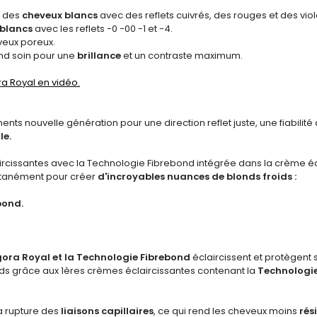
e des
cheveux blancs
avec des reflets cuivrés, des rouges et des viol
 blancs
avec les reflets -0 -00 -1 et -4.
veux poreux.
and soin pour une
brillance
et un contraste maximum.
a Royal en vidéo.
ts nouvelle génération pour une direction reflet juste, une fiabilité
le.
cissantes avec la Technologie Fibrebond intégrée dans la crème éclai
ltanément pour créer
d'incroyables nuances de blonds froids :
bond.
gora
Royal et la Technologie
Fibrebond
éclaircissent et protègen
oids grâce aux 1ères crèmes éclaircissantes contenant la
Technologi
la rupture des
liaisons capillaires
, ce qui rend les cheveux moins
rés