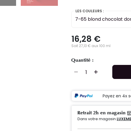
LES COULEURS :
7-65 blond chocolat do
16,28 €
Soit 27,13 € aux 100 ml
Quantité :
Payez en 4x s
Retrait 2h en magasin
Dans votre magasin
LUXEMB