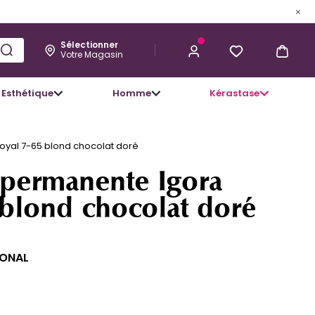
Sélectionner
Votre Magasin
Esthétique
Homme
Kérastase
16,28 €
J’ACHÈTE
oyal 7-65 blond chocolat doré
 permanente Igora
 blond chocolat doré
IONAL