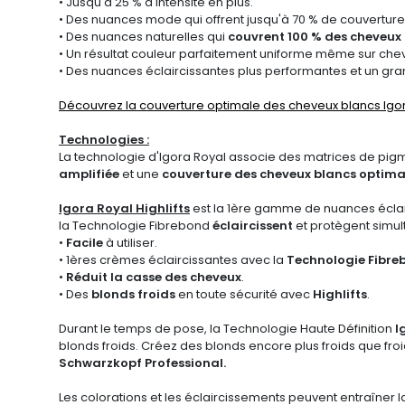
• Jusqu'à 25 % d'intensité en plus.
• Des nuances mode qui offrent jusqu'à 70 % de couvertur
• Des nuances naturelles qui
couvrent 100 % des cheveux
• Un résultat couleur parfaitement uniforme même sur che
• Des nuances éclaircissantes plus performantes et un gr
Découvrez la couverture optimale des cheveux blancs Igor
Technologies :
La technologie d'Igora Royal associe des matrices de pigmen
amplifiée
et une
couverture des cheveux blancs optima
Igora Royal Highlifts
est la 1ère gamme de nuances éclair
la Technologie Fibrebond
éclaircissent
et protègent simu
•
Facile
à utiliser.
• 1ères crèmes éclaircissantes avec la
Technologie Fibre
•
Réduit la casse des cheveux
.
• Des
blonds froids
en toute sécurité avec
Highlifts
.
Durant le temps de pose, la Technologie Haute Définition
I
blonds froids. Créez des blonds encore plus froids que fr
Schwarzkopf Professional.
Les colorations et les éclaircissements peuvent entraîner 