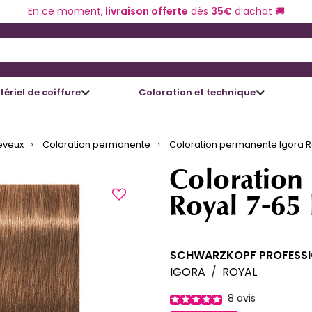
En ce moment,
livraison offerte
dès
35€
d’achat 🚚
 and Down arrow keys to navigate search results.
ériel de coiffure
Coloration et technique
eveux
Coloration permanente
Coloration permanente Igora R
Coloration
Royal 7-65
SCHWARZKOPF PROFESS
IGORA
/
ROYAL
8
avis