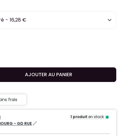
ré
-
16,28 €
AJOUTER AU PANIER
ans frais
1
produit
en stock
OURG - GD RUE