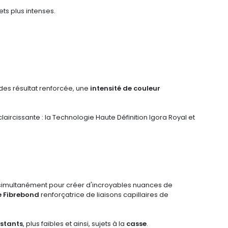
ets plus intenses.
 des résultat renforcée, une
intensité de couleur
rcissante : la Technologie Haute Définition Igora Royal et
t simultanément pour créer d'incroyables nuances de
e Fibrebond
renforçatrice de liaisons capillaires de
istants
, plus faibles et ainsi, sujets à la
casse
.