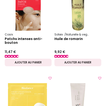
Cosrx
Soteix
Naturelle & vegan
Huile vé
Patchs intenses anti-
Huile de romarin
bouton
11,47 €
9,92 €
AJOUTER AU PANIER
AJOUTER AU PANIER