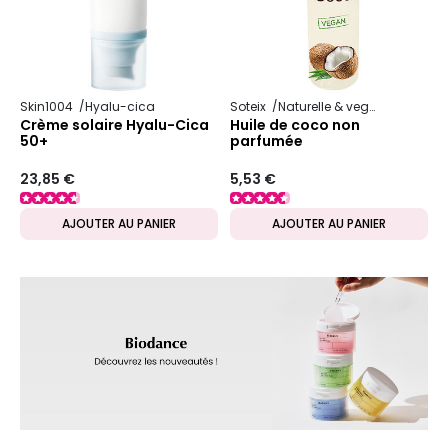
Skin1004
Hyalu-cica
Soteix
Naturelle & vegan
Huile vé
Crème solaire Hyalu-Cica
Huile de coco non
50+
parfumée
23,85 €
5,53 €
AJOUTER AU PANIER
AJOUTER AU PANIER