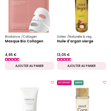
Biodance
Collagen
Soteix
Naturelle & vegan
Huile vé
Masque Bio Collagen
Huile d'argan vierge
4,95 €
13,05 €
AJOUTER AU PANIER
AJOUTER AU PANIER
2+1 OFFERT
GREEN