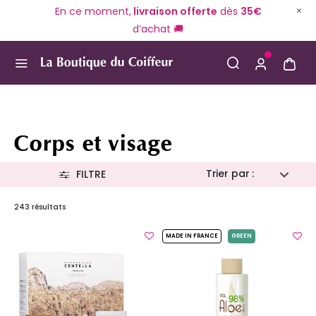
En ce moment,
livraison offerte
dès
35€
d’achat 🚚
Use Up and Down arrow keys to navigate search result
Corps et visage
Trier par :
FILTRE
243 résultats
MADE IN FRANCE
GREEN