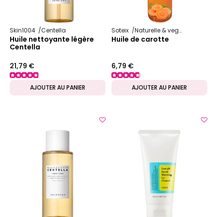
Skin1004
Centella
Soteix
Naturelle & vegan
Huile vé
Huile nettoyante légère
Huile de carotte
Centella
21,79 €
6,79 €
AJOUTER AU PANIER
AJOUTER AU PANIER