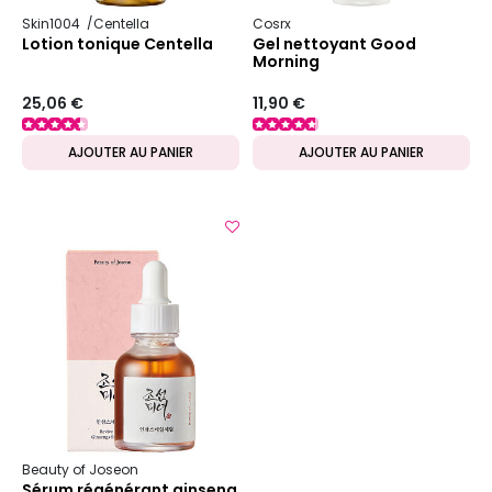
Skin1004
Centella
Cosrx
Lotion tonique Centella
Gel nettoyant Good
Morning
25,06 €
11,90 €
AJOUTER AU PANIER
AJOUTER AU PANIER
Beauty of Joseon
Sérum régénérant ginseng