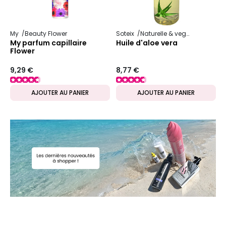
My
Beauty Flower
Soteix
Naturelle & vegan
Huile vé
My parfum capillaire
Huile d'aloe vera
Flower
9,29 €
8,77 €
AJOUTER AU PANIER
AJOUTER AU PANIER