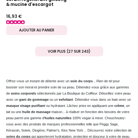
& mucine d'escargot
16,93 €
AJOUTER AU PANIER
VOIR PLUS (27 SUR 243)
Offrez-vous un instant de détente avec un
soin du corps
... Rien de tel pour
booster son moral et prendre soin de sa peau. Détendez-vous grâce aux gammes
de
soins corporels
sélectionnés par La Boutique du Coiffeur. Détoxifiez votre peau
avec un
gant de gommage
ou un
exfoliant
. Détendez-vous dans un bain avec un
masque visage purifiant
ou hydratant. Lâchez prise en appliquant une
crème
, un
lait ou une
huile de massage
maison... à réaliser en fonction des besoins de votre
peau parmi une gamme d'
huiles naturelles
100% vegan à mixer. Chouchoutez-
vous avec des produits de marques professionnelles telle que Peggy Sage,
Kérasoin, Soteix, Diogène, Palmer's, Kiss New York… Découvrez notre sélection de
soins du corps
qui apporteront hydratation, protection et douceur à votre de peau.