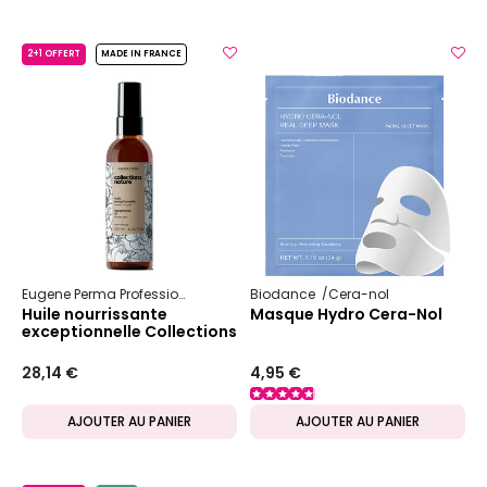
2+1 OFFERT
MADE IN FRANCE
Eugene Perma Professionnel
Collections Nature
Biodance
Cera-nol
Nutrition
Huile nourrissante
Masque Hydro Cera-Nol
exceptionnelle Collections
Nature
28,14 €
4,95 €
AJOUTER AU PANIER
AJOUTER AU PANIER