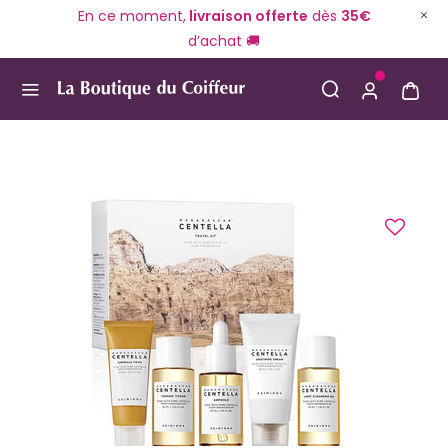
En ce moment,
livraison offerte
dès
35€
d’achat 🚚
Use Up and Down arrow keys to navigate search result