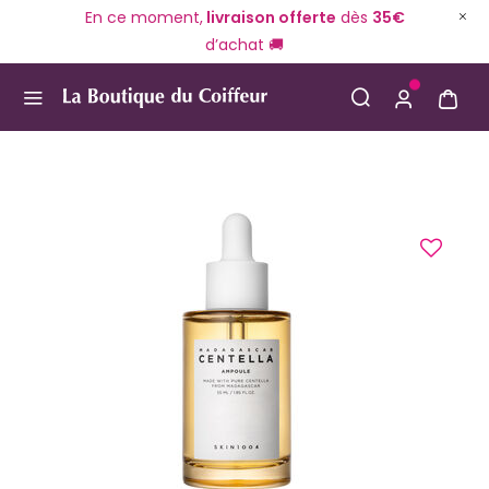
En ce moment,
livraison offerte
dès
35€
d’achat 🚚
Use Up and Down arrow keys to navigate search result