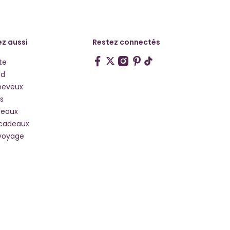
z aussi
Restez connectés
te
hd
heveux
s
deaux
 cadeaux
voyage