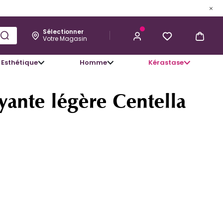
Sélectionner
Votre Magasin
Esthétique
Homme
Kérastase
21,79 €
J’ACHÈTE
yante légère Centella