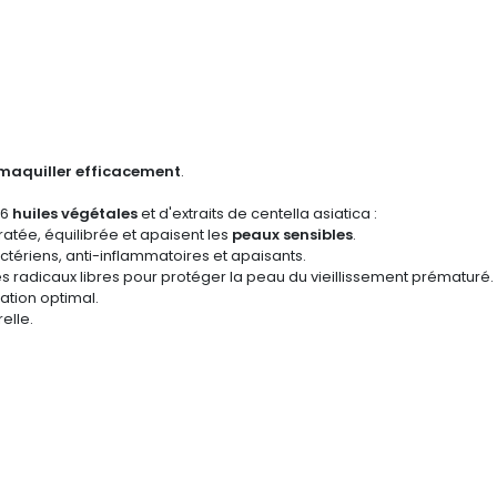
maquiller efficacement
.
 6
huiles végétales
et d'extraits de centella asiatica :
atée, équilibrée et apaisent les
peaux sensibles
.
ctériens, anti-inflammatoires et apaisants.
es radicaux libres pour protéger la peau du vieillissement prématuré.
ation optimal.
elle.