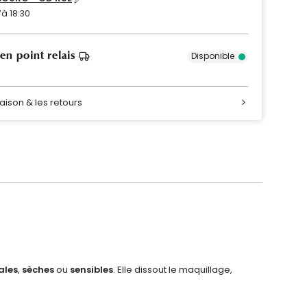
’à 18:30
 en point relais
Disponible
raison & les retours
ales
,
sèches
ou
sensibles
. Elle dissout le maquillage,