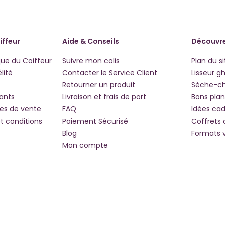
iffeur
Aide & Conseils
Découvre
que du Coiffeur
Suivre mon colis
Plan du si
lité
Contacter le Service Client
Lisseur g
Retourner un produit
Sèche-c
iants
Livraison et frais de port
Bons plan
les de vente
FAQ
Idées ca
t conditions
Paiement Sécurisé
Coffrets
Blog
Formats 
Mon compte