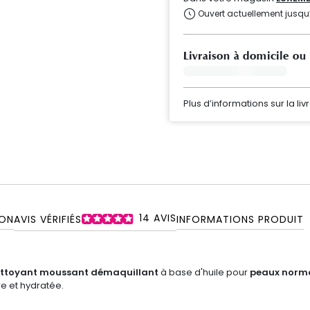
Ouvert actuellement jusqu
Livraison à domicile ou
Plus d’informations sur la liv
14
AVIS
ON
AVIS VÉRIFIÉS
INFORMATIONS PRODUIT
ttoyant moussant démaquillant
à base d'huile pour
peaux norm
e et hydratée.