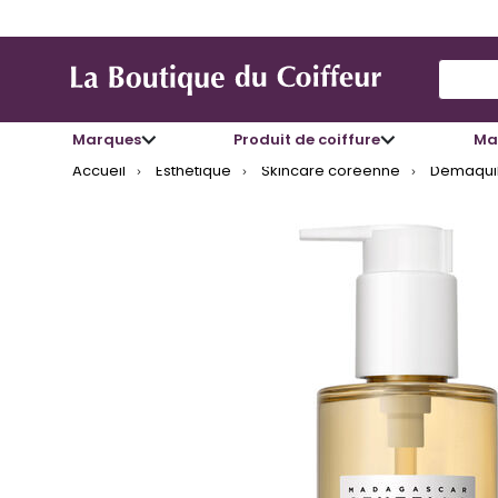
Use Up
Marques
Produit de coiffure
Mat
Accueil
Esthétique
Skincare coréenne
Démaquill