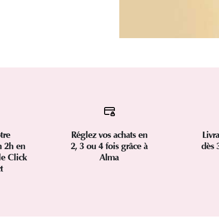
tre
Réglez vos achats en
Livr
 2h en
2, 3 ou 4 fois grâce à
dès 
le Click
Alma
ct