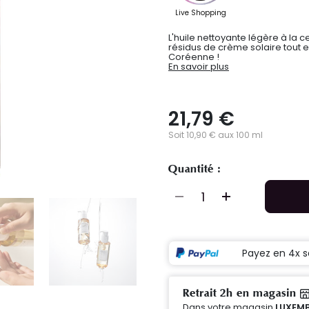
L'huile nettoyante légère à la c
résidus de crème solaire tout 
Coréenne !
En savoir plus
21,79 €
Soit 10,90 € aux 100 ml
Quantité :
Payez en 4x s
Retrait 2h en magasin
Dans votre magasin
LUXEMB