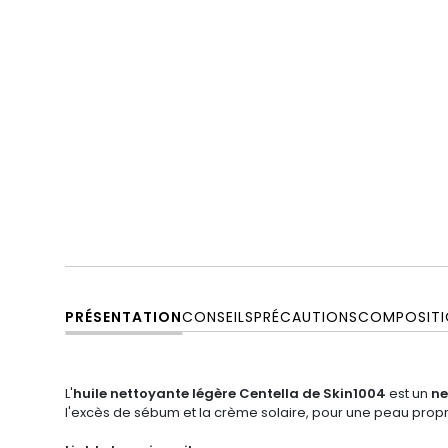
PRÉSENTATION
CONSEILS
PRÉCAUTIONS
COMPOSITI
L'
huile nettoyante légère Centella de Skin1004
est un
ne
l'excès de sébum et la crème solaire, pour une peau propr