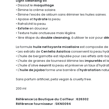
Light cleansing oil
:
• Dissout le
maquillage
.
• Élimine la crème solaire.
•
Élimine l
’excès
de sébum sans éliminer les huiles saines.
• Apaise et
hydrate
la peau.
• Rafraîchit la peau.
•
Exfolie
en douceur.
• Texture huile onctueuse mais légère.
• 1
ère
étape du
double cleansing
, à utiliser le soir pour
dé
La formule
huile nettoyante micellaire
est composée de
• Les extraits de
Centella Asiatica
conservent la peau hydr
• L'huile de bergamotte est réputée pour ces effets anti-ba
• L'huile de graines de tournesol élimine les
impuretés
et l
• L'huile d'olive
nourrit
la peau et préserve un taux d'hydrat
• L'
huile de jojoba
forme une barrière d'
hydratation
natur
Sans parfum artificiel, peta vegan & cruelty free.
200 ml
Référence La Boutique du Coiffeur :
626302
Référence fournisseur :
SKN0094