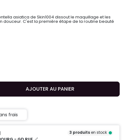
entella asiatica de Skin1004 dissout le maquillage et les
en douceur. C'est la première étape de la routine beauté
AJOUTER AU PANIER
ans frais
3
produits
en stock
OURG - GD RUE