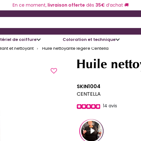
En ce moment,
livraison offerte
dès
35€
d’achat 🚚
 and Down arrow keys to navigate search results.
ériel de coiffure
Coloration et technique
ant et nettoyant
Huile nettoyante légère Centella
Huile netto
SKIN1004
CENTELLA
14
avis