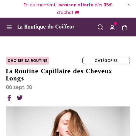
En ce moment,
livraison offerte
dès
35€
d’achat 🚚
Use Up and Down arrow keys to navigate search result
CATÉGORIES
CHOISIR SA ROUTINE
La Routine Capillaire des Cheveux
Longs
08 sept. 20