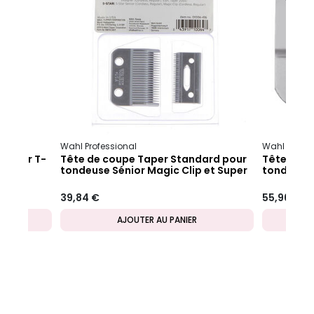
Wahl Professional
Wahl Profes
etailer T-
Tête de coupe Taper Standard pour
Tête de c
tondeuse Sénior Magic Clip et Super
tondeuse 
Taper
39,84 €
55,96 €
AJOUTER AU PANIER