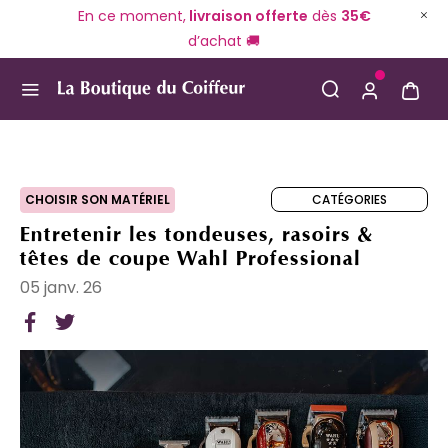
En ce moment,
livraison offerte
dès
35€
d’achat 🚚
Use Up and Down arrow keys to navigate search result
CATÉGORIES
CHOISIR SON MATÉRIEL
Entretenir les tondeuses, rasoirs &
têtes de coupe Wahl Professional
05 janv. 26