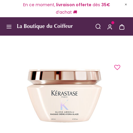
En ce moment,
livraison offerte
dès
35€
d’achat 🚚
Use Up and Down arrow keys to navigate search result