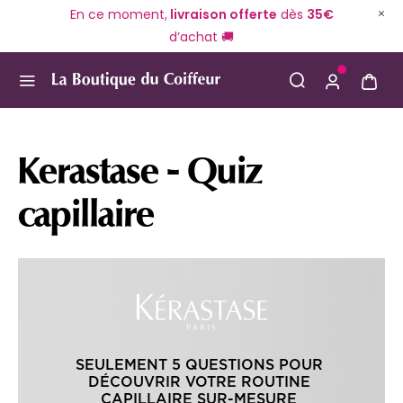
En ce moment,
livraison offerte
dès
35€
d’achat 🚚
Use Up and Down arrow keys to navigate search result
Kerastase - Quiz
capillaire