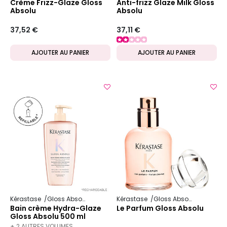
Crème Frizz-Glaze Gloss
Anti-frizz Glaze Milk Gloss
Absolu
Absolu
37,52 €
37,11 €
AJOUTER AU PANIER
AJOUTER AU PANIER
Kérastase
Gloss Absolu
Kérastase
Gloss Absolu
Bain crème Hydra-Glaze
Le Parfum Gloss Absolu
Gloss Absolu 500 ml
rechargeable
+ 2 AUTRES VOLUMES