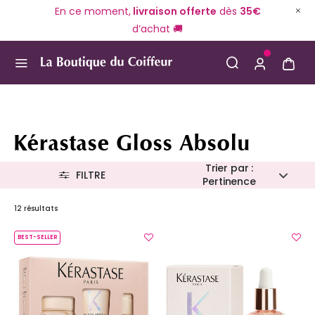
En ce moment,
livraison offerte
dès
35€
d’achat 🚚
Use Up and Down arrow keys to navigate search result
Kérastase Gloss Absolu
Trier par :
FILTRE
Pertinence
12 résultats
BEST-SELLER