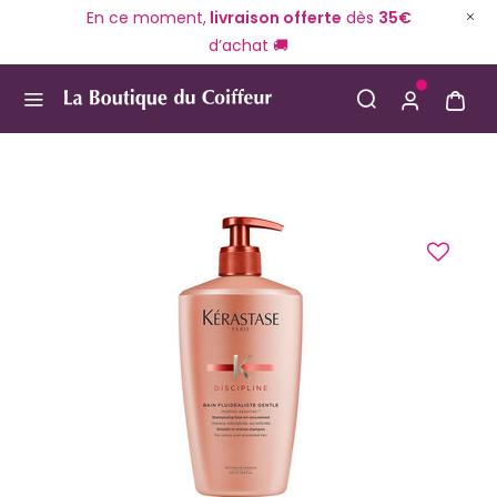
En ce moment,
livraison offerte
dès
35€
d’achat 🚚
Use Up and Down arrow keys to navigate search result