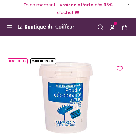
En ce moment,
livraison offerte
dès
35€
d’achat 🚚
Use Up and Down arrow keys to navigate search result
BEST-SELLER
MADE IN FRANCE