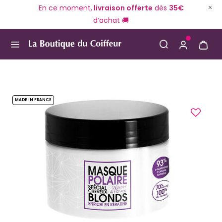
En ce moment,
livraison offerte
dès
35€
d’achat 🚚
Use Up and Down arrow keys to navigate search result
MADE IN FRANCE