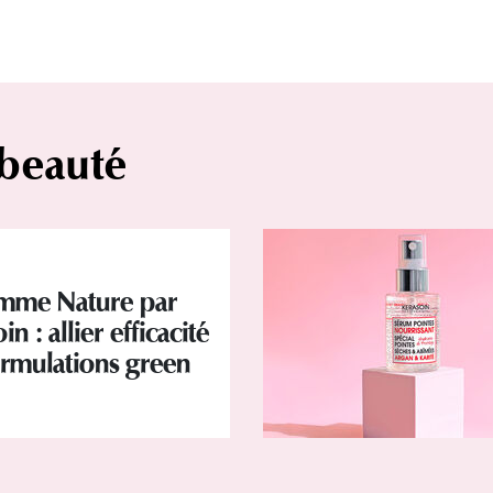
 beauté
mme Nature par
in : allier efficacité
ormulations green