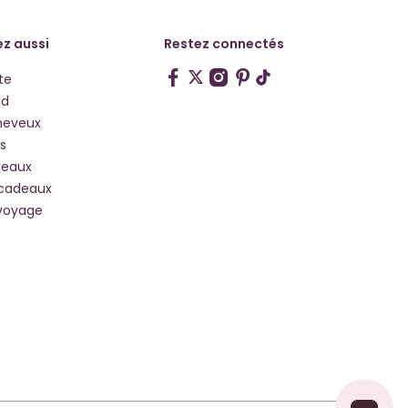
z aussi
Restez connectés
te
hd
heveux
s
deaux
 cadeaux
voyage