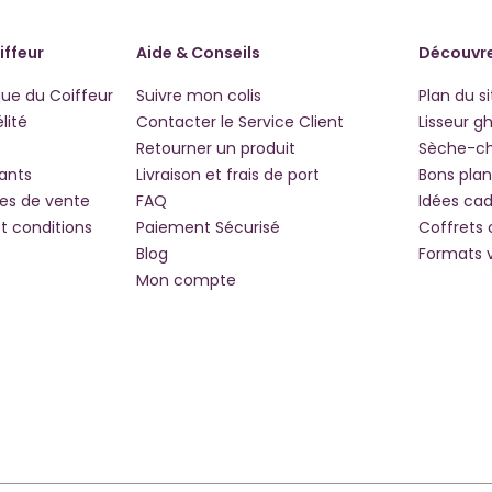
iffeur
Aide & Conseils
Découvre
que du Coiffeur
Suivre mon colis
Plan du si
lité
Contacter le Service Client
Lisseur g
Retourner un produit
Sèche-c
iants
Livraison et frais de port
Bons plan
les de vente
FAQ
Idées ca
t conditions
Paiement Sécurisé
Coffrets
Blog
Formats 
Mon compte