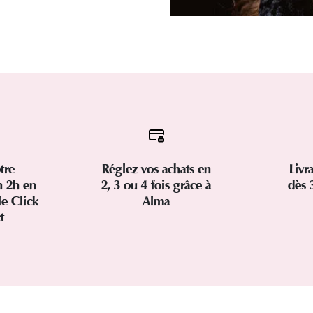
tre
Réglez vos achats en
Livr
 2h en
2, 3 ou 4 fois grâce à
dès 
le Click
Alma
ct