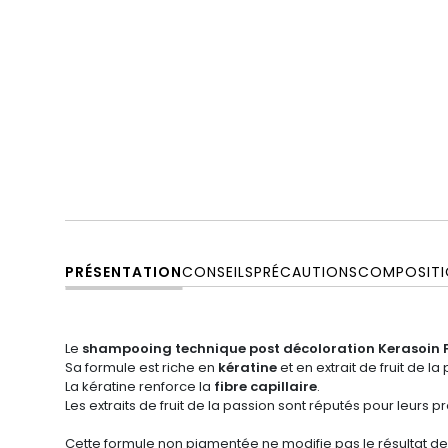
PRÉSENTATION
CONSEILS
PRÉCAUTIONS
COMPOSITI
Le
shampooing technique post décoloration Kerasoin 
Sa formule
est riche en
kératine
et en extrait de fruit de la
La kératine renforce la
fibre capillaire
.
Les extraits de fruit de la passion sont réputés pour leurs 
Cette formule non pigmentée ne modifie pas le résultat de