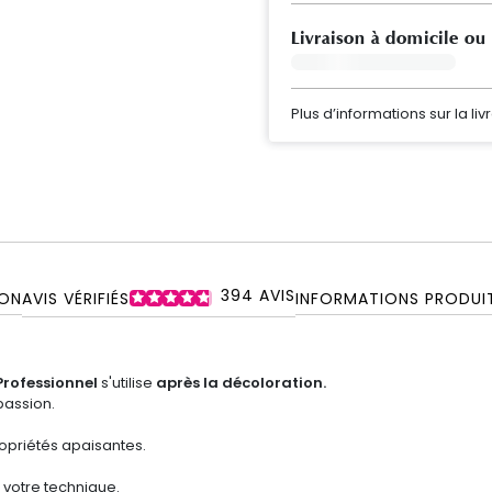
Livraison à domicile ou
Plus d’informations sur la liv
394
AVIS
ON
AVIS VÉRIFIÉS
INFORMATIONS PRODUI
Professionnel
s'utilise
après la décoloration.
 passion.
propriétés apaisantes.
 votre technique.