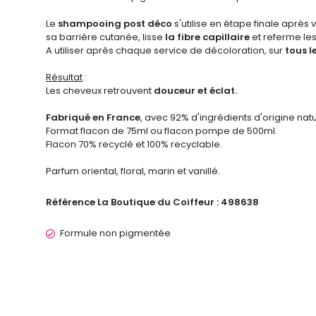
Le
shampooing post déco
s'utilise en étape finale après
sa barrière cutanée, lisse
la fibre capillaire
et referme le
A utiliser après chaque service de décoloration, sur
tous l
Résultat
:
Les cheveux retrouvent
douceur et éclat.
Fabriqué en France
, avec
92% d'ingrédients d'origine natu
Format flacon de 75ml ou flacon pompe de 500ml.
Flacon 70% recyclé et 100% recyclable.
Parfum oriental, floral, marin et vanillé.
Référence La Boutique du Coiffeur :
498638
Formule non pigmentée