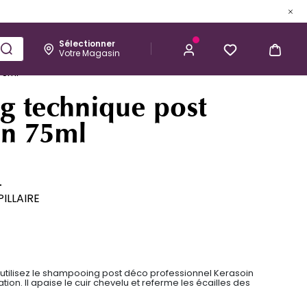
Sélectionner
Votre Magasin
Esthétique
Homme
Kérastase
75ml
4,44 €
J’ACHÈTE
 technique post
on 75ml
L
ILLAIRE
 utilisez le shampooing post déco professionnel Kerasoin
tion. Il apaise le cuir chevelu et referme les écailles des