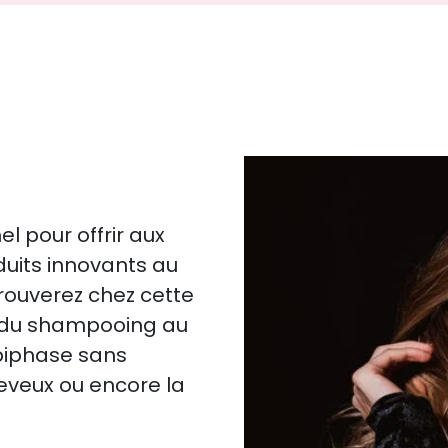
l pour offrir aux
duits innovants au
trouverez chez cette
: du shampooing au
biphase sans
heveux ou encore la