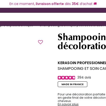
En ce moment,
livraison offerte
dès
35€
d’achat 🚚
ériel de coiffure
Coloration et technique
 and Down arrow keys to navigate search results.
 pré et post technique
Shampooing technique post décoloration 
Shampooing
décolorati
KERASOIN PROFESSIONNE
SHAMPOOING ET SOIN CAP
394
avis
MADE IN FRANCE
Pour une décoloration parfaite
en geste final de votre décolora
cheveux.
En savoir plus