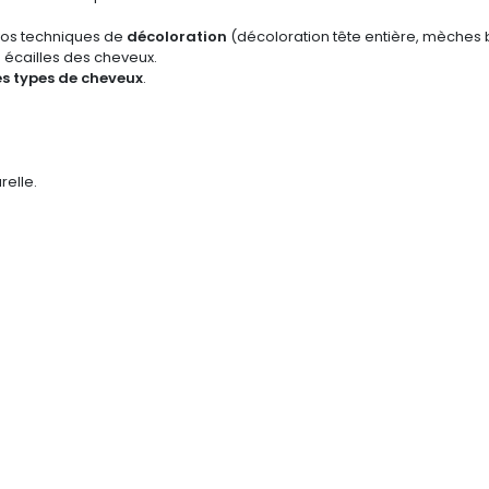
 vos techniques de
décoloration
(décoloration tête entière, mèches 
s écailles des cheveux.
es types de cheveux
.
relle.