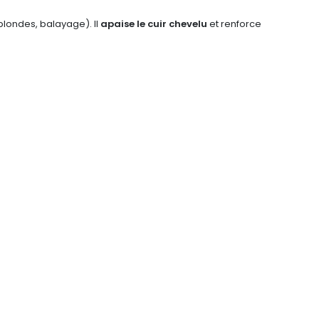
blondes, balayage). Il
apaise le cuir chevelu
et renforce