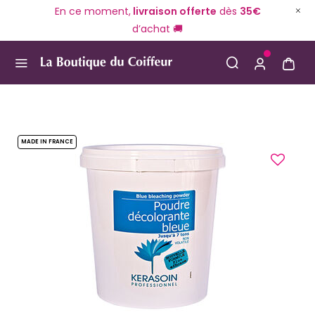
En ce moment,
livraison offerte
dès
35€
d’achat 🚚
Use Up and Down arrow keys to navigate search result
MADE IN FRANCE