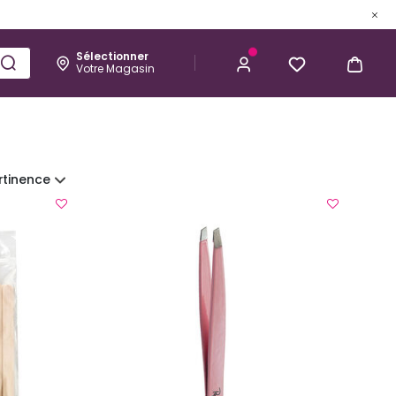
Sélectionner
Votre Magasin
Esthétique
Homme
Kérastase
rtinence