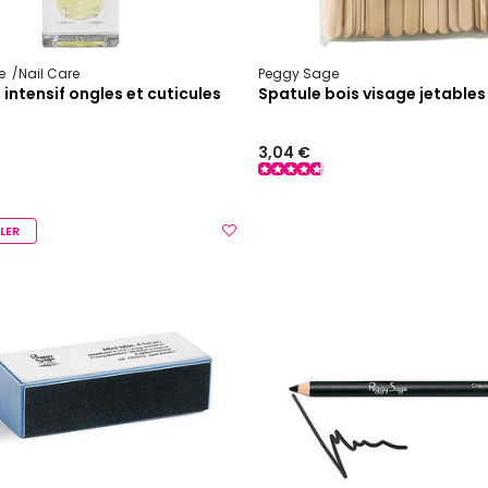
e
Nail Care
Peggy Sage
n intensif ongles et cuticules
Spatule bois visage jetables
3,04 €
LER