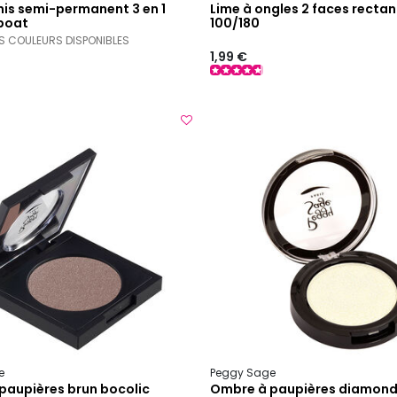
nis semi-permanent 3 en 1
Lime à ongles 2 faces rectan
 boat
100/180
S COULEURS DISPONIBLES
1,99 €
e
Peggy Sage
paupières brun bocolic
Ombre à paupières diamond