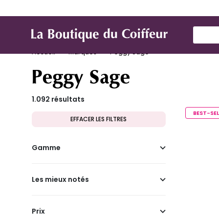
Marques
Produit de coiffure
Mat
Use Up
Accueil
Marques
Peggy Sage
Peggy Sage
1.092 résultats
BEST-SEL
EFFACER LES FILTRES
Gamme
Les mieux notés
Prix