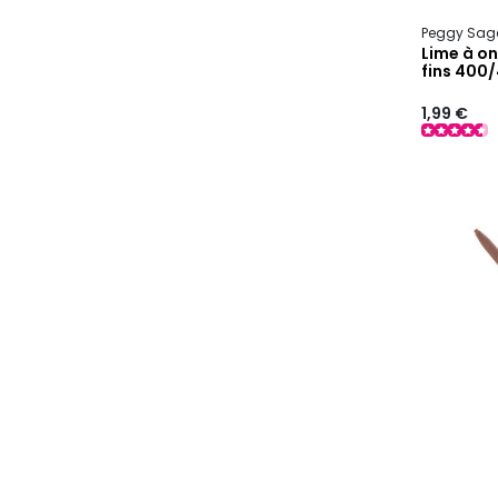
Peggy Sag
Lime à on
fins 400
1,99 €