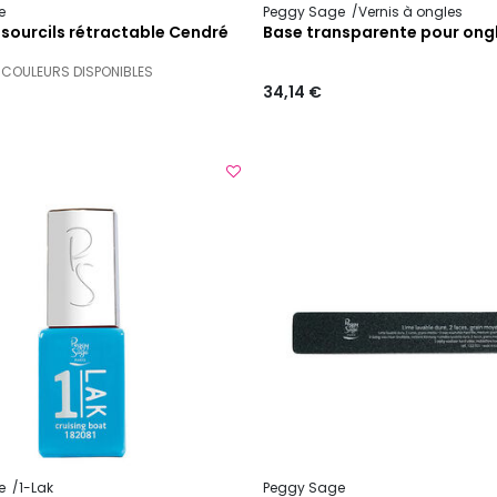
e
Peggy Sage
Vernis à ongles
sourcils rétractable Cendré
Base transparente pour ong
 COULEURS DISPONIBLES
34,14 €
e
1-Lak
Peggy Sage