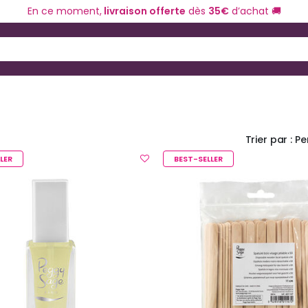
En ce moment,
livraison offerte
dès
35€
d’achat 🚚
ériel de coiffure
Coloration et technique
 and Down arrow keys to navigate search results.
Trier par :
Pe
LER
BEST-SELLER