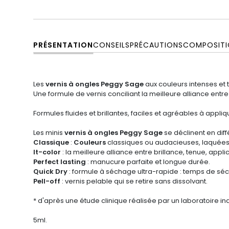
PRÉSENTATION
CONSEILS
PRÉCAUTIONS
COMPOSITI
Les
vernis à ongles Peggy Sage
aux couleurs intenses et
Une formule de vernis conciliant la meilleure alliance entr
Formules fluides et brillantes, faciles et agréables à appli
Les minis
vernis à ongles Peggy Sage
se déclinent en diff
Classique
:
Couleurs
classiques ou audacieuses, laquée
It-color
:
la meilleure alliance entre brillance, tenue, appl
Perfect lasting
: manucure parfaite et longue durée.
Quick Dry
: formule à séchage ultra-rapide : temps de sé
Pell-off
: vernis pelable qui se retire sans dissolvant.
* d'après une étude clinique réalisée par un laboratoire i
5ml.