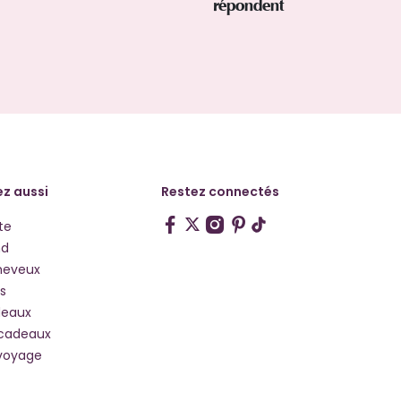
répondent
z aussi
Restez connectés
te
hd
heveux
s
deaux
 cadeaux
voyage