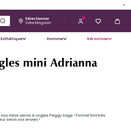
Sélectionner
Votre Magasin
Esthétique
Homme
Kérastase
4,09 €
J’ACHÈTE
gles mini Adrianna
 nos minis vernis à ongles Peggy Sage ! Format 5ml très
ur selon vos envies !