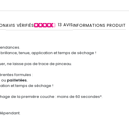
13
AVIS
ON
AVIS VÉRIFIÉS
INFORMATIONS PRODUIT
 tendances.
e brillance, tenue, application et temps de séchage !
quer, ne laisse pas de trace de pinceau.
érentes formules :
s ou
pailletées.
ication et temps de séchage !
chage de la première couche : moins de 60 secondes*.
ndépendant.