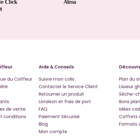
le Click
Alma
ct
iffeur
Aide & Conseils
Découvre
que du Coiffeur
Suivre mon colis
Plan du si
lité
Contacter le Service Client
Lisseur g
Retourner un produit
Sèche-c
iants
Livraison et frais de port
Bons plan
les de vente
FAQ
Idées ca
t conditions
Paiement Sécurisé
Coffrets
Blog
Formats 
Mon compte