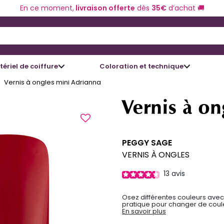
En ce moment,
livraison offerte
dès
35€
d’achat 🚚
 and Down arrow keys to navigate search results.
ériel de coiffure
Coloration et technique
Vernis à ongles mini Adrianna
Vernis à on
PEGGY SAGE
VERNIS À ONGLES
13
avis
Osez différentes couleurs avec
pratique pour changer de coule
En savoir plus