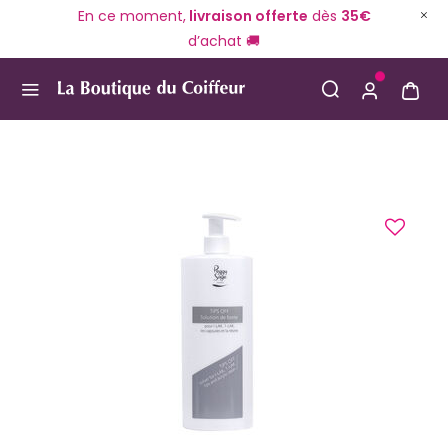
En ce moment,
livraison offerte
dès
35€
d’achat 🚚
Use Up and Down arrow keys to navigate search result