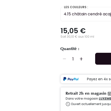
LES COULEURS :
4.15 châtain cendré aca
15,05 €
Soit 30,10 € aux 100 ml
Quantité :
Payez en 4x s
Retrait 2h en magasin
Dans votre magasin
LUXEMB
Ouvert actuellement jusqu