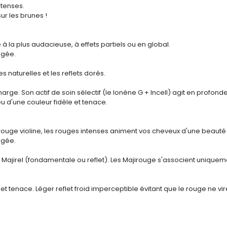
ntenses.
r les brunes !
à la plus audacieuse, à effets partiels ou en global.
égée.
es naturelles et les reflets dorés.
ge. Son actif de soin sélectif (le Ionène G + Incell) agit en profonde
u d'une couleur fidèle et tenace.
 rouge violine, les rouges intenses animent vos cheveux d'une beaut
égée.
 Majirel (fondamentale ou reflet). Les Majirouge s'associent unique
t tenace. Léger reflet froid imperceptible évitant que le rouge ne vir