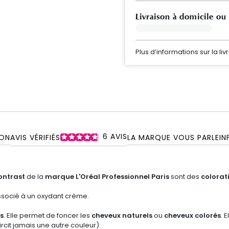
Livraison à domicile ou
Plus d’informations sur la liv
6
AVIS
ON
AVIS VÉRIFIÉS
LA MARQUE VOUS PARLE
IN
ontrast
de la
marque L'Oréal Professionnel Paris
sont des
colorat
associé à un oxydant crème.
s
. Elle permet de foncer les
cheveux naturels
ou
cheveux colorés
. 
rcit jamais une autre couleur).