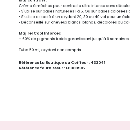
Majicontrast :
Crème à mèches pour contraste ultra intense sans décolor
• S'utilise sur bases naturelles 1 à 5. Ou sur bases colorées
• S'utilise associé à un oxydant 20, 30 ou 40 vol pour un é
• Déconseillé sur cheveux blancs, blonds, décolorés ou colo
Majirel Cool Inforced :
+ 60% de pigments froids garantissant jusqu'à 6 semaines d
Tube 50 ml, oxydant non compris.
Référence La Boutique du Coiffeur :
433041
Référence fournisseur :
E0883502