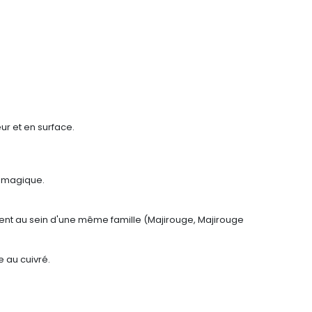
ur et en surface.
é magique.
ment au sein d'une même famille (Majirouge, Majirouge
e au cuivré.