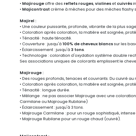
•
Majirouge
offre des
reflets rouges
,
violines
et
cuivrés
i
•
Majicontrast
crème à mèches pour des mèches flashy su
Majirel :
• Une couleur puissante, profonde, vibrante de la plus sage 
• Coloration après coloration, la matière est soignée, prot
• Ténacité : haute ténacité.
• Couverture : jusqu'à
100% de cheveux blancs
sur les bas
• Éclaircissement : jusqu'à
3 tons
.
• Technologie : coloration d'oxydation système double rechar
Ses associations uniques de colorants emplissent le cheve
Majirouge :
• Des rouges profonds, tenaces et couvrants. Du cuivré au
• Coloration après coloration, la matière est soignée, prot
• Ténacité : longue durée.
• Mélange : ne pas associer Majirouge avec une coloration
Carmilane ou Majirouge Rubilane)
• Éclaircissement : jusqu'à 3 tons.
• Majirouge Carmilane : pour un rouge sophistiqué, intense e
• Majirouge Rubilane pour un rouge chaud (cuivré).