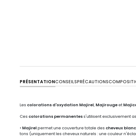
PRÉSENTATION
CONSEILS
PRÉCAUTIONS
COMPOSITI
Les
colorations d'oxydation Majirel
,
Majirouge
et
Majic
Ces
colorations permanentes
s'utilisent exclusivement 
•
Majirel
permet une couverture totale des
cheveux blanc
tons (uniquement les cheveux naturels : une couleur n'éclai