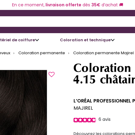
En ce moment,
livraison offerte
dès
35€
d’achat 🚚
 and Down arrow keys to navigate search results.
ériel de coiffure
Coloration et technique
eveux
Coloration permanente
Coloration permanente Majirel 
Coloration
4.15 châtai
L’ORÉAL PROFESSIONNEL 
MAJIREL
6
avis
Découvrez les colorations perm