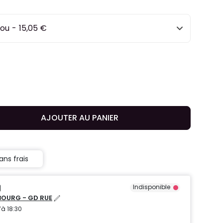
jou
-
15,05 €
AJOUTER AU PANIER
ans frais
Indisponible
OURG - GD RUE
’à 18:30