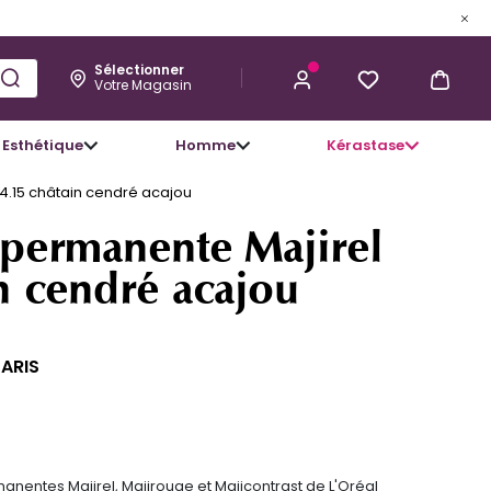
Sélectionner
Votre Magasin
Esthétique
Homme
Kérastase
15,05 €
J’ACHÈTE
4.15 châtain cendré acajou
 permanente Majirel
n cendré acajou
PARIS
anentes Majirel, Majirouge et Majicontrast de L'Oréal