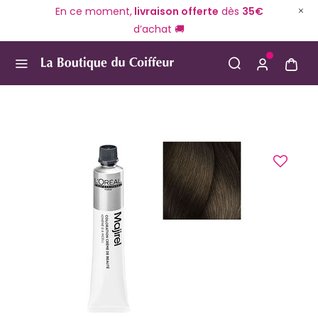
En ce moment,
livraison offerte
dès
35€
d’achat 🚚
Use Up and Down arrow keys to navigate search result