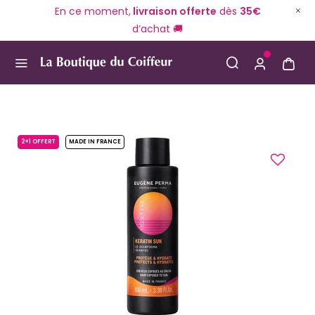
En ce moment,
livraison offerte
dès
35€
d’achat 🚚
Use Up and Down arrow keys to navigate search result
2+1 OFFERT
MADE IN FRANCE