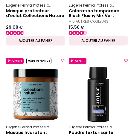
Eugene Perma Professionnel
Collections Nature
Couleur
Eugene Perma Professionnel
Blus
Masque protecteur
Coloration temporaire
d'éclat Collections Nature
Blush Flashy Mix Vert
+ 5 AUTRES COULEURS
29,08 €
15,56 €
DISPONIBLES
AJOUTER AU PANIER
AJOUTER AU PANIER
2+1 OFFERT
MADE IN FRANCE
2+1 OFFERT
Eugene Perma Professionnel
Collections Nature
Hydratant
Eugene Perma Professionnel
Artist
Masque hydratant
Poudre texturisante