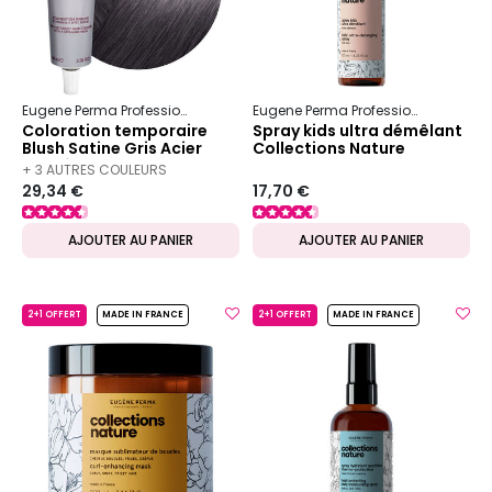
Eugene Perma Professionnel
Blush
Blush Satine
Eugene Perma Professionnel
Colle
Coloration temporaire
Spray kids ultra démêlant
Blush Satine Gris Acier
Collections Nature
Foncé
+ 3 AUTRES COULEURS
29,34 €
17,70 €
DISPONIBLES
AJOUTER AU PANIER
AJOUTER AU PANIER
2+1 OFFERT
MADE IN FRANCE
2+1 OFFERT
MADE IN FRANCE