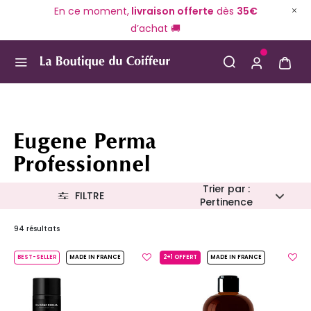
En ce moment,
livraison offerte
dès
35€
d’achat 🚚
Use Up and Down arrow keys to navigate search result
Eugene Perma
Professionnel
Trier par :
FILTRE
Pertinence
94 résultats
BEST-SELLER
MADE IN FRANCE
2+1 OFFERT
MADE IN FRANCE