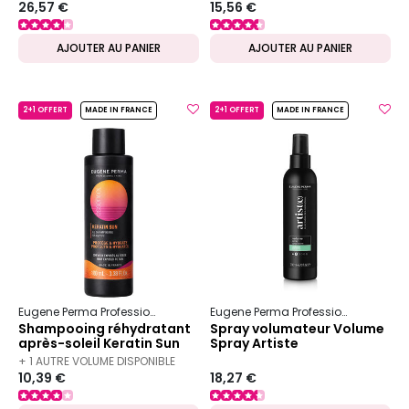
26,57 €
15,56 €
DISPONIBLES
AJOUTER AU PANIER
AJOUTER AU PANIER
2+1 OFFERT
MADE IN FRANCE
2+1 OFFERT
MADE IN FRANCE
Eugene Perma Professionnel
Essentiel
Keratin Sun
Eugene Perma Professionnel
Artist
Shampooing réhydratant
Spray volumateur Volume
après-soleil Keratin Sun
Spray Artiste
100 ml
+ 1 AUTRE VOLUME DISPONIBLE
10,39 €
18,27 €