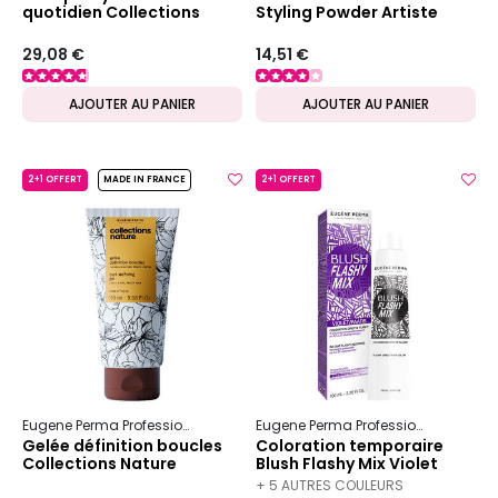
quotidien Collections
Styling Powder Artiste
Nature
29,08 €
14,51 €
AJOUTER AU PANIER
AJOUTER AU PANIER
2+1 OFFERT
MADE IN FRANCE
2+1 OFFERT
Eugene Perma Professionnel
Collections Nature
Boucles
Eugene Perma Professionnel
Blus
Gelée définition boucles
Coloration temporaire
Collections Nature
Blush Flashy Mix Violet
+ 5 AUTRES COULEURS