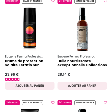
2+1 OFFERT
MADE IN FRANCE
2+1 OFFERT
MADE IN FRANCE
Eugene Perma Professionnel
Essentiel
Keratin Sun
Eugene Perma Professionnel
Colle
Brume de protection
Huile nourrissante
solaire Keratin Sun
exceptionnelle Collections
Nature
23,96 €
28,14 €
AJOUTER AU PANIER
AJOUTER AU PANIER
2+1 OFFERT
MADE IN FRANCE
2+1 OFFERT
MADE IN FRANCE