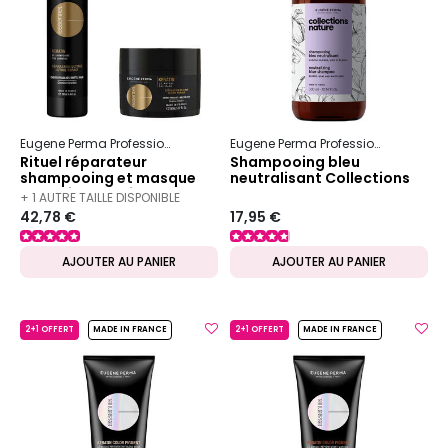
Eugene Perma Professionnel
Essentiel
Keratin
Eugene Perma Professionnel
Colle
Rituel réparateur
Shampooing bleu
shampooing et masque
neutralisant Collections
Essentiel Keratin
Nature
+ 1 AUTRE TAILLE DISPONIBLE
shampooing 250ml +
42,78 €
17,95 €
masque 150ml
AJOUTER AU PANIER
AJOUTER AU PANIER
2+1 OFFERT
MADE IN FRANCE
2+1 OFFERT
MADE IN FRANCE