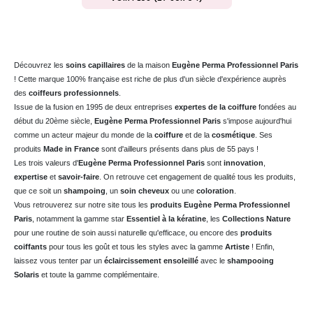
Découvrez les
soins capillaires
de la maison
Eugène Perma Professionnel
Paris
! Cette marque 100% française est riche de plus d'un siècle d'expérience auprès
des
coiffeurs professionnels
.
Issue de la fusion en 1995 de deux entreprises
expertes de la coiffure
fondées au
début du 20ème siècle,
Eugène Perma P
rofessionnel
Paris
s'impose aujourd'hui
comme un acteur majeur du monde de la
coiffure
et de la
cosmétique
. Ses
produits
Made in France
sont d'ailleurs présents dans plus de 55 pays !
Les trois valeurs d'
Eugène Perma Professionnel
Paris
sont
innovation
,
expertise
et
savoir-faire
. On retrouve cet engagement de qualité tous les produits,
que ce soit un
shampoing
, un
soin cheveux
ou une
coloration
.
Vous retrouverez sur notre site tous les
produits
Eugène Perma Professionnel
Paris
, notamment la gamme star
Essentiel à la kératine
, les
Collections Nature
pour une routine de soin aussi naturelle qu'efficace, ou encore des
produits
coiffants
pour tous les goût et tous les styles avec la gamme
Artiste
! Enfin,
laissez vous tenter par un
éclaircissement ensoleillé
avec le
shampooing
Solaris
et toute la gamme complémentaire.