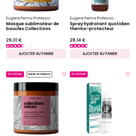
Eugene Perma Professionnel
Collections Nature
Boucles
Eugene Perma Professionnel
Colle
Masque sublimateur de
Spray hydratant quotidien
boucles Collections
thermo-protecteur
Nature
Collections Nature
29,01 €
28,14 €
AJOUTER AU PANIER
AJOUTER AU PANIER
2+1 OFFERT
MADE IN FRANCE
2+1 OFFERT