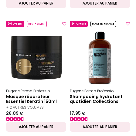
AJOUTER AU PANIER
AJOUTER AU PANIER
2+1 OFFERT
BEST-SELLER
2+1 OFFERT
MADE IN FRANCE
Eugene Perma Professionnel
Essentiel
Keratin
Eugene Perma Professionnel
Colle
Masque réparateur
Shampooing hydratant
Essentiel Keratin 150ml
quotidien Collections
Nature
+ 2 AUTRES VOLUMES
26,09 €
17,95 €
DISPONIBLES
AJOUTER AU PANIER
AJOUTER AU PANIER