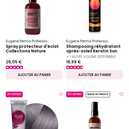
Eugene Perma Professionnel
Collections Nature
Couleur
Eugene Perma Professionnel
Essen
Spray protecteur d'éclat
Shampooing réhydratant
Collections Nature
après-soleil Keratin Sun
250 ml
+ 1 AUTRE VOLUME DISPONIBLE
26,05 €
16,69 €
AJOUTER AU PANIER
AJOUTER AU PANIER
2+1 OFFERT
2+1 OFFERT
MADE IN FRANCE