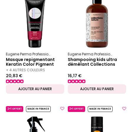
Eugene Perma Professionnel
Essentiel
Keratin Color
Eugene Perma Professionnel
Colle
Masque repigmentant
Shampooing kids ultra
Keratin Color Pigment
démêlant Collections
rouge
Nature
+ 4 AUTRES COULEURS
20,83 €
16,17 €
DISPONIBLES
AJOUTER AU PANIER
AJOUTER AU PANIER
2+1 OFFERT
MADE IN FRANCE
2+1 OFFERT
MADE IN FRANCE