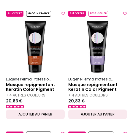
2+1 OFFERT
MADE IN FRANCE
2+1 OFFERT
BEST-SELLER
Eugene Perma Professionnel
Essentiel
Keratin Color
Eugene Perma Professionnel
Essen
Masque repigmentant
Masque repigmentant
Keratin Color Pigment
Keratin Color Pigment
cuivré
blond froid
+ 4 AUTRES COULEURS
+ 4 AUTRES COULEURS
20,83 €
20,83 €
DISPONIBLES
DISPONIBLES
AJOUTER AU PANIER
AJOUTER AU PANIER