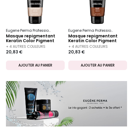
Eugene Perma Professionnel
Essentiel
Keratin Color
Eugene Perma Professionnel
Essen
Masque repigmentant
Masque repigmentant
Keratin Color Pigment
Keratin Color Pigment
blond beige
marron
+ 4 AUTRES COULEURS
+ 4 AUTRES COULEURS
20,83 €
20,83 €
DISPONIBLES
DISPONIBLES
AJOUTER AU PANIER
AJOUTER AU PANIER