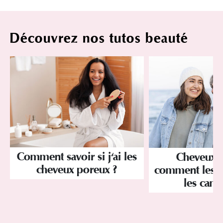
Découvrez nos tutos beauté
Comment savoir si j'ai les
Cheveux b
cheveux poreux ?
comment les s
les camo