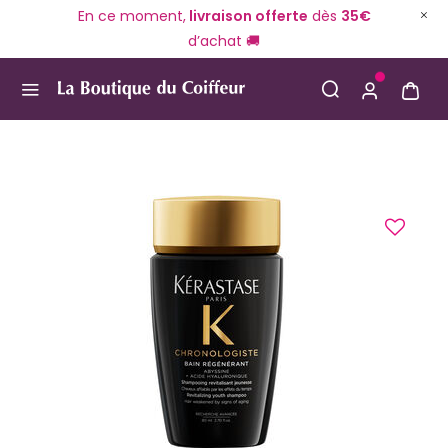
En ce moment,
livraison offerte
dès
35€
d’achat 🚚
Use Up and Down arrow keys to navigate search result