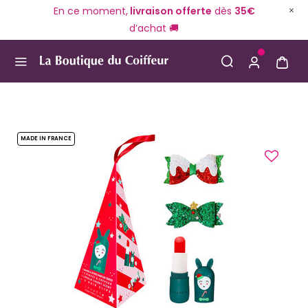
En ce moment,
livraison offerte
dès
35€
d’achat 🚚
Use Up and Down arrow keys to navigate search result
MADE IN FRANCE