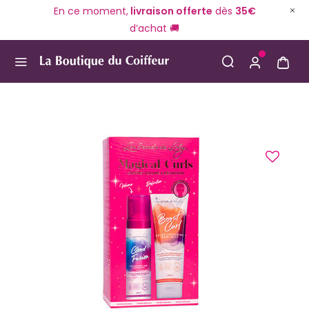
En ce moment,
livraison offerte
dès
35€
d’achat 🚚
Use Up and Down arrow keys to navigate search result