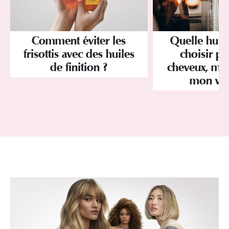
Comment éviter les
Quelle huile
frisottis avec des huiles
choisir p
de finition ?
cheveux, mo
mon vis