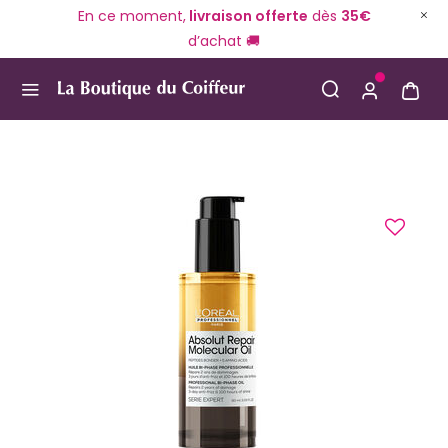
En ce moment,
livraison offerte
dès
35€
d’achat 🚚
Use Up and Down arrow keys to navigate search result