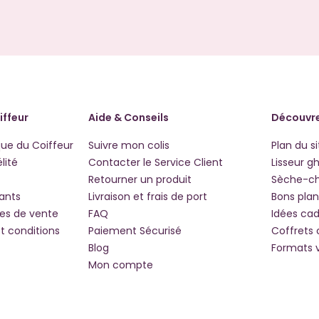
iffeur
Aide & Conseils
Découvre
que du Coiffeur
Suivre mon colis
Plan du si
lité
Contacter le Service Client
Lisseur g
Retourner un produit
Sèche-c
iants
Livraison et frais de port
Bons plan
les de vente
FAQ
Idées ca
t conditions
Paiement Sécurisé
Coffrets
Blog
Formats 
Mon compte