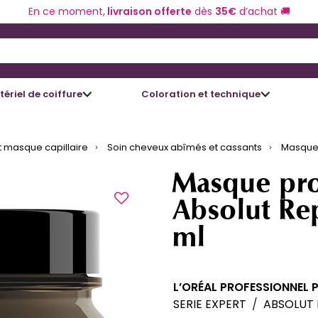
En ce moment,
livraison offerte
dès
35€
d’achat 🚚
 and Down arrow keys to navigate search results.
ériel de coiffure
Coloration et technique
 masque capillaire
Soin cheveux abîmés et cassants
Masque 
Masque pro
Absolut Re
ml
L’ORÉAL PROFESSIONNEL 
SERIE EXPERT
/
ABSOLUT 