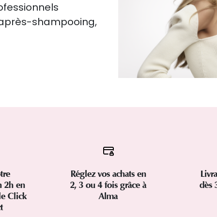
rofessionnels
, après-shampooing,
tre
Réglez vos achats en
Livr
 2h en
2, 3 ou 4 fois grâce à
dès 
le Click
Alma
ct