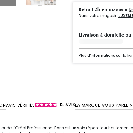
Retrait 2h en magasin
Dans votre magasin
LUXEMB
Livraison à domicile ou
Plus d’informations sur la liv
12
AVIS
ON
AVIS VÉRIFIÉS
LA MARQUE VOUS PARLE
I
ular
de
L'Oréal Professionnel Paris
est un soin réparateur hautement 