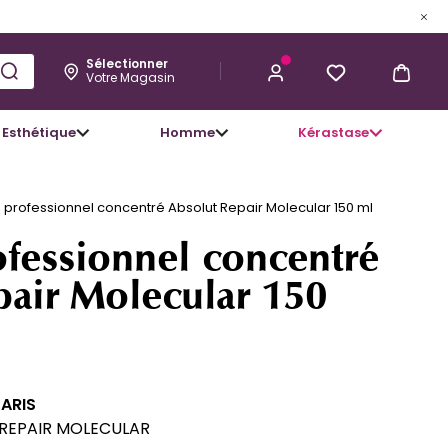
Sélectionner
Votre Magasin
Esthétique
Homme
Kérastase
26,05 €
J’ACHÈTE
professionnel concentré Absolut Repair Molecular 150 ml
fessionnel concentré
pair Molecular 150
PARIS
REPAIR MOLECULAR