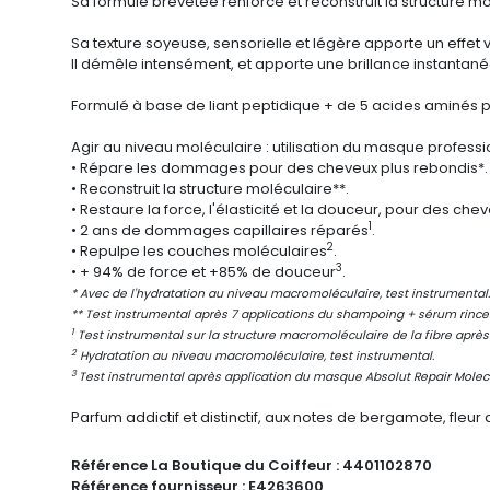
Sa formule brevetée renforce et reconstruit la structure m
Sa texture soyeuse, sensorielle et légère apporte un effet 
Il démêle intensément, et apporte une brillance instantané
Formulé à base de liant peptidique + de 5 acides aminés po
Agir au niveau moléculaire : utilisation du
masque professi
• Répare les dommages pour des cheveux plus rebondis*.
• Reconstruit la structure moléculaire**.
• Restaure la force, l'élasticité et la douceur, pour des chev
1
• 2 ans de dommages capillaires réparés
.
2
• Repulpe les couches moléculaires
.
3
• + 94% de force et +85% de douceur
.
* Avec de l'hydratation au niveau macromoléculaire, test instrumental.
** Test instrumental après 7 applications du shampoing + sérum rinc
1
Test instrumental sur la structure macromoléculaire de la fibre aprè
2
Hydratation au niveau macromoléculaire, test instrumental.
3
Test instrumental après application du masque Absolut Repair Molecu
Parfum addictif et distinctif, aux notes de bergamote, fleur 
Référence La Boutique du Coiffeur :
4401102870
Référence fournisseur :
E4263600