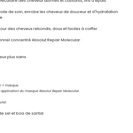
oléculaire des
cheveux abîmés et
cassants
,
fins à épais.
voile de soin, enrobe les cheveux de douceur et d'hydratation.
e.
ur des cheveux rebondis, doux et faciles à coiffer.
onnel concentré
Absolut Repair Molecular
:
eux plus sains.
er + masque.
s application du masque Absolut Repair Molecular.
lar.
de sel et bois de santal.