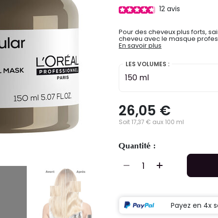
12
avis
Pour des cheveux plus forts, sai
cheveu avec le masque professi
En savoir plus
LES VOLUMES :
150 ml
26,05 €
Soit 17,37 € aux 100 ml
Quantité :
Payez en 4x s