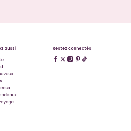
z aussi
Restez connectés
te
hd
heveux
s
deaux
 cadeaux
voyage