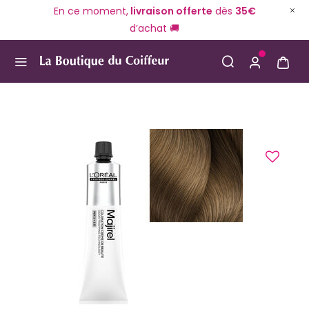
En ce moment,
livraison offerte
dès
35€
d’achat 🚚
Use Up and Down arrow keys to navigate search result