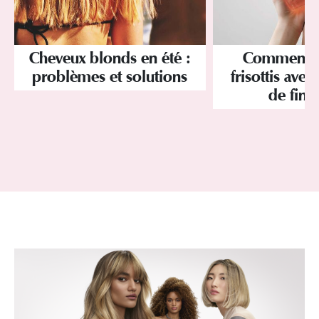
Cheveux blonds en été :
Comment év
problèmes et solutions
frisottis avec
de finit