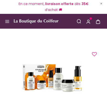
En ce moment,
livraison offerte
dès
35€
d’achat 🚚
Use Up and Down arrow keys to navigate search result