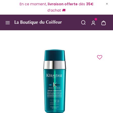
En ce moment,
livraison offerte
dès
35€
d’achat 🚚
Use Up and Down arrow keys to navigate search result