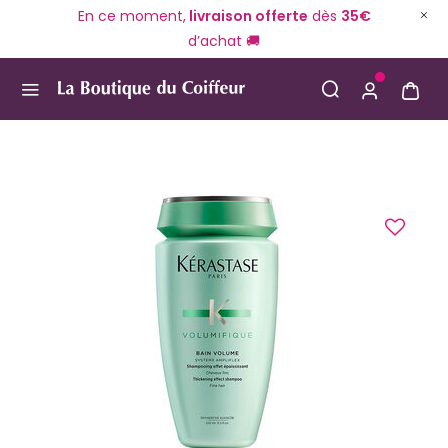
En ce moment,
livraison offerte
dès
35€
d’achat 🚚
Use Up and Down arrow keys to navigate search result