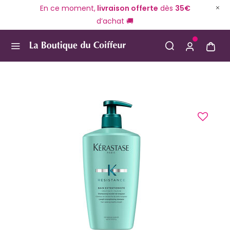
En ce moment,
livraison offerte
dès
35€
d’achat 🚚
Use Up and Down arrow keys to navigate search result