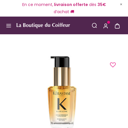
En ce moment,
livraison offerte
dès
35€
d’achat 🚚
Use Up and Down arrow keys to navigate search result