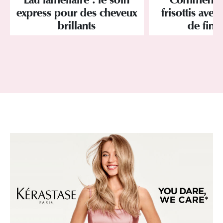
express pour des cheveux
frisottis avec
brillants
de finit