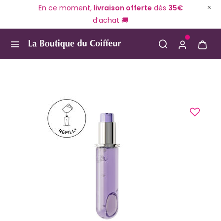
En ce moment,
livraison offerte
dès
35€
d’achat 🚚
Use Up and Down arrow keys to navigate search result