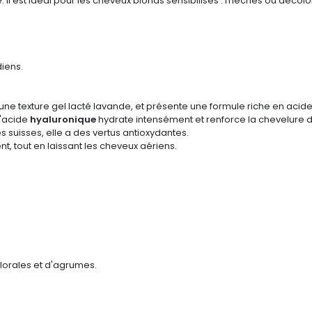
se. Il est idéal pour les cheveux blonds sensibilisés : méchés ou décolo
iens.
une texture gel lacté lavande, et présente une formule riche en acid
'
acide
hyaluronique
hydrate intensément et renforce la chevelure 
s suisses, elle a des vertus antioxydantes.
t, tout en laissant les cheveux aériens.
florales et d'agrumes.