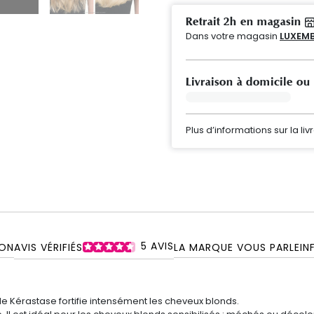
Retrait 2h en magasin
Dans votre magasin
LUXEMB
Livraison à domicile ou
Plus d’informations sur la liv
5
AVIS
ON
AVIS VÉRIFIÉS
LA MARQUE VOUS PARLE
IN
de
Kérastase
fortifie intensément les
cheveux
blonds
.