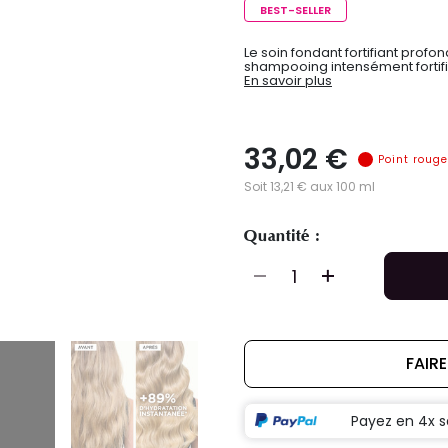
BEST-SELLER
Le soin fondant fortifiant prof
shampooing intensément fortif
En savoir plus
33,02 €
Point rouge
Soit 13,21 € aux 100 ml
Quantité :
FAIR
Payez en 4x s