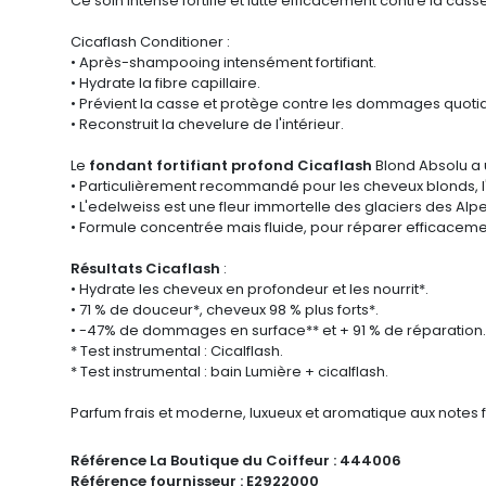
Ce soin intense fortifie et lutte efficacement contre la cas
Cicaflash Conditioner :
• Après-shampooing intensément fortifiant.
• Hydrate la fibre capillaire.
• Prévient la casse et protège contre les dommages quotid
• Reconstruit la chevelure de l'intérieur.
Le
fondant fortifiant profond
Cicaflash
Blond Absolu
a 
• Particulièrement recommandé pour les cheveux blonds, l
• L'edelweiss est une fleur immortelle des glaciers des Alpe
• Formule concentrée mais fluide, pour réparer efficacemen
Résultats Cicaflash
:
• Hydrate les cheveux en profondeur et les nourrit*.
• 71 % de douceur
*, cheveux 98 % plus forts*.
• -47% de dommages en surface** et + 91 % de réparation.
* Test instrumental :
Cicalflash
.
* Test instrumental : bain Lumière + cicalflash.
Parfum frais et moderne, luxueux et aromatique aux notes 
Référence La Boutique du Coiffeur :
444006
Référence fournisseur :
E2922000