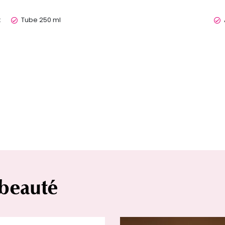
x
Tube 250 ml
 beauté