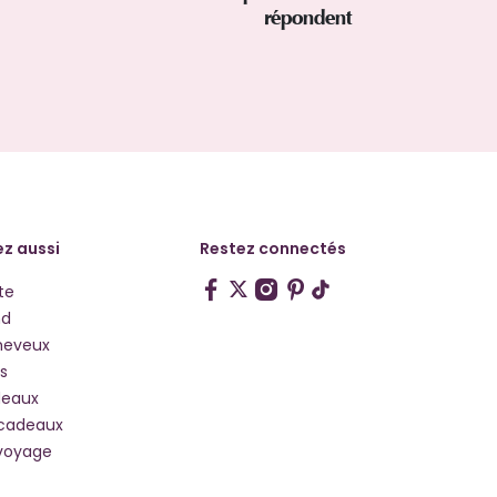
répondent
z aussi
Restez connectés
te
hd
heveux
s
deaux
 cadeaux
voyage