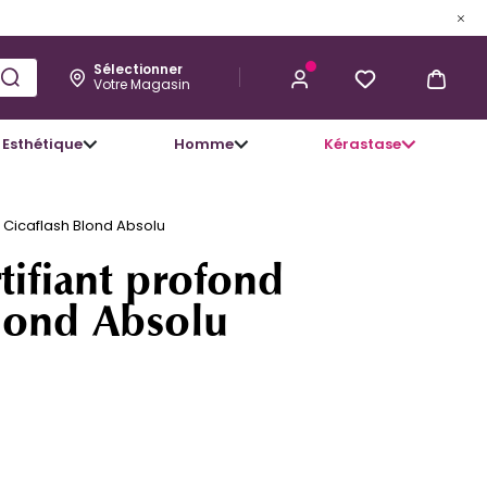
Sélectionner
Votre Magasin
Esthétique
Homme
Kérastase
33,02 €
J’ACHÈTE
d Cicaflash Blond Absolu
tifiant profond
Blond Absolu