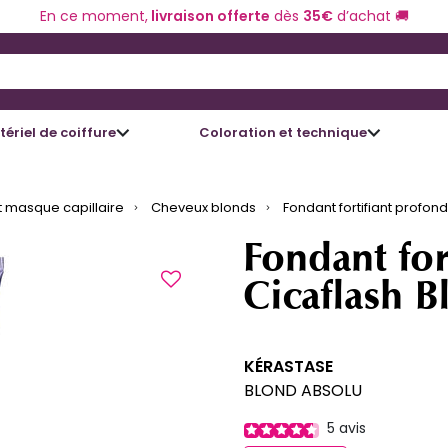
En ce moment,
livraison offerte
dès
35€
d’achat 🚚
 and Down arrow keys to navigate search results.
ériel de coiffure
Coloration et technique
 masque capillaire
Cheveux blonds
Fondant fortifiant profon
Fondant for
Cicaflash 
KÉRASTASE
BLOND ABSOLU
5
avis