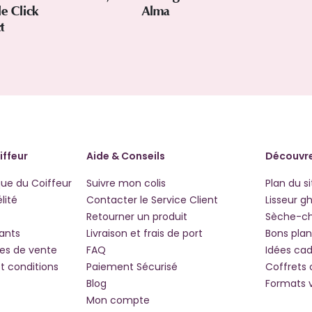
le Click
Alma
ct
iffeur
Aide & Conseils
Découvre
que du Coiffeur
Suivre mon colis
Plan du si
lité
Contacter le Service Client
Lisseur g
Retourner un produit
Sèche-c
iants
Livraison et frais de port
Bons plan
les de vente
FAQ
Idées ca
t conditions
Paiement Sécurisé
Coffrets
Blog
Formats 
Mon compte