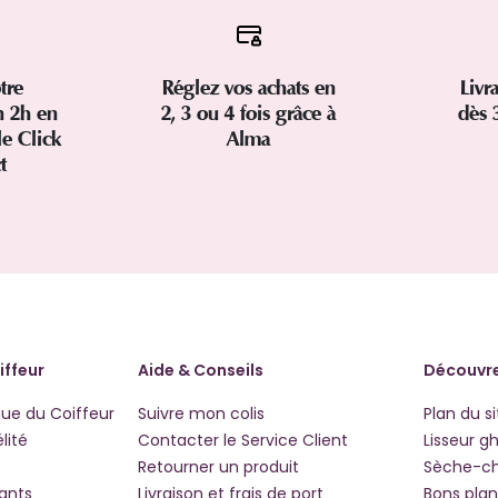
tre
Réglez vos achats en
Livr
 2h en
2, 3 ou 4 fois grâce à
dès 
le Click
Alma
ct
iffeur
Aide & Conseils
Découvre
que du Coiffeur
Suivre mon colis
Plan du si
lité
Contacter le Service Client
Lisseur g
Retourner un produit
Sèche-c
iants
Livraison et frais de port
Bons plan