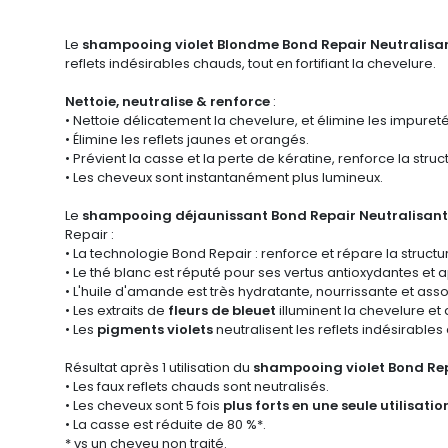
Le
shampooing violet Blondme Bond Repair Neutralisa
reflets indésirables chauds, tout en fortifiant la chevelure.
Nettoie, neutralise & renforce
:
• Nettoie délicatement la chevelure, et élimine les impureté
• Élimine les reflets jaunes et orangés.
• Prévient la casse et la perte de kératine, renforce la struc
• Les cheveux sont instantanément plus lumineux.
Le
shampooing déjaunissant
Bond Repair
Neutralisan
Repair
:
• La technologie Bond Repair : renforce et répare la stru
• Le thé blanc est réputé pour ses vertus antioxydantes et 
• L'huile d'amande est très hydratante, nourrissante et ass
• Les extraits de
fleurs de bleuet
illuminent la chevelure et
• Les
pigments violets
neutralisent les reflets indésirable
Résultat après 1 utilisation du
shampooing violet Bond Rep
• Les faux reflets chauds sont neutralisés.
• Les cheveux sont 5 fois
plus forts en une seule utilisatio
• La casse est réduite de 80 %*.
* vs un cheveu non traité.