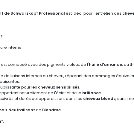
nt de Schwarzkopf Professional
est idéal pour l'entretien des
cheve
s.
ture interne.
t
est composé avec des pigments violets, de l'
huile d'amande
, du t
cture de liaisons internes du cheveu, réparant des dommages équivale
apaisantes.
ouplissante pour les
cheveux sensibilisés
.
 apportent naturellement de l'éclat et de la
brillance
.
s cuivrés et dorés qui apparaissent dans les
cheveux blonds
, sans mod
air Neutralisant
de
Blondme
:
n
*.