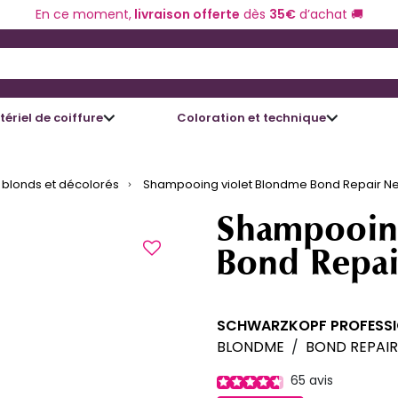
En ce moment,
livraison offerte
dès
35€
d’achat 🚚
 and Down arrow keys to navigate search results.
ériel de coiffure
Coloration et technique
blonds et décolorés
Shampooing violet Blondme Bond Repair Neu
Shampooin
Bond Repai
SCHWARZKOPF PROFESS
BLONDME
/
BOND REPAIR
65
avis