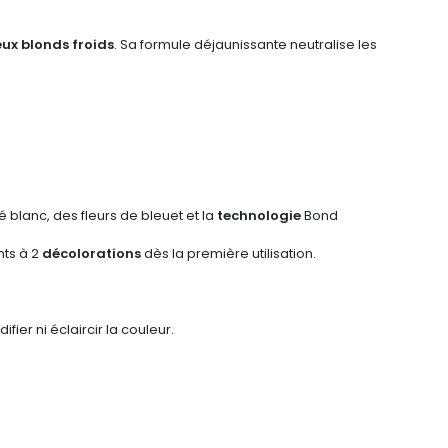
ux blonds froids
. Sa formule déjaunissante neutralise les
hé blanc, des fleurs de bleuet et la
technologie
Bond
nts à 2
décolorations
dès la première utilisation.
ifier ni éclaircir la couleur.