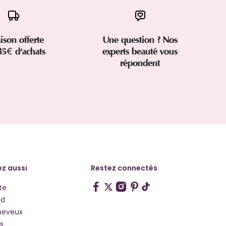
aison offerte
Une question ? Nos
35€ d'achats
experts beauté vous
répondent
z aussi
Restez connectés
te
hd
heveux
s