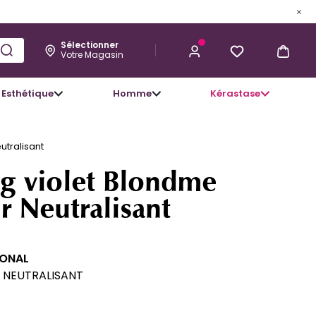
20,42 €
J’ACHÈTE
Sélectionner
Votre Magasin
Esthétique
Homme
Kérastase
tralisant
g violet Blondme
r Neutralisant
IONAL
 NEUTRALISANT