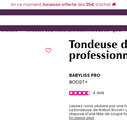
En ce moment,
livraison offerte
dès
35€
d’achat 🚚
ériel de coiffure
Coloration et technique
 and Down arrow keys to navigate search results.
Tondeuse
Tondeuse de précision professionnelle Boost+ gold
Tondeuse d
profession
BABYLISS PRO
BOOST+
4
avis
Laissez-vous séduire par une to
La tondeuse de finition Boost+ d
dispose d'une tête de coupe favor
En savoir plus