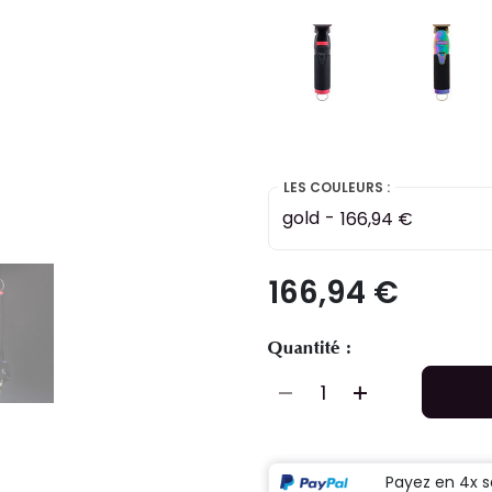
LES COULEURS :
gold
-
166,94 €
166,94 €
Quantité :
Payez en 4x s