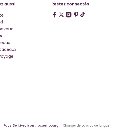
z aussi
Restez connectés
te
hd
heveux
s
deaux
 cadeaux
voyage
Pays De Livraison : Luxembourg
Changer de pays ou de langue