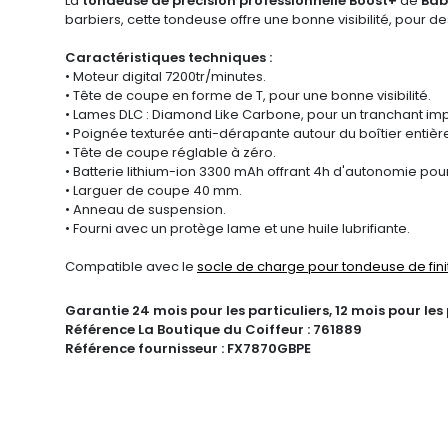
La
tondeuse de
précision
professionnelle Boost+
de
Bab
barbiers
, cette tondeuse offre une bonne visibilité, pour 
Caractéristiques techniques :
• Moteur digital 7200tr/minutes.
• Tête de coupe en forme de T, pour une bonne visibilité.
• Lames DLC : Diamond Like Carbone, pour un tranchant im
• Poignée texturée anti-dérapante autour du boîtier entiè
• Tête de coupe réglable à zéro.
• Batterie lithium-ion 3300 mAh offrant 4h d'autonomie pou
• Larguer de coupe 40 mm.
• Anneau de suspension.
• Fourni avec un protège lame et une huile lubrifiante.
Compatible avec le
socle de charge pour tondeuse de fini
Garantie
24 mois pour les particuliers, 12 mois pour les
Référence La Boutique du Coiffeur :
761889
Référence fournisseur :
FX7870GBPE