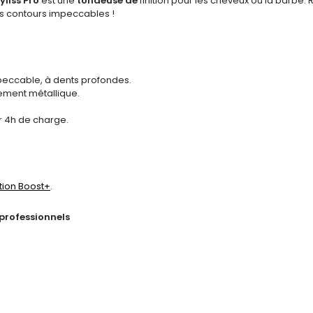
yliss Pro
est une
tondeuse de
finition
pour les
cheveux
ou la barbe.
des contours impeccables !
peccable, à dents profondes.
rement métallique.
r 4h de charge.
tion Boost+
.
 professionnels