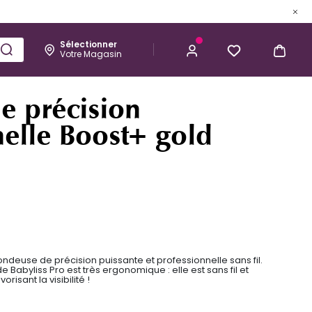
Sélectionner
Votre Magasin
Esthétique
Homme
Kérastase
166,94 €
J’ACHÈTE
e précision
nelle Boost+ gold
ndeuse de précision puissante et professionnelle sans fil.
e Babyliss Pro est très ergonomique : elle est sans fil et
isant la visibilité !