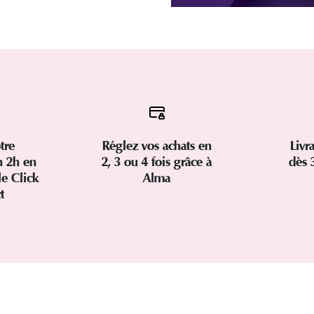
tre
Réglez vos achats en
Livr
 2h en
2, 3 ou 4 fois grâce à
dès 
le Click
Alma
ct