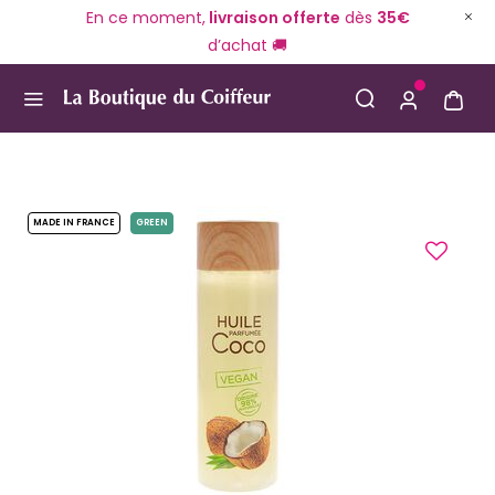
En ce moment,
livraison offerte
dès
35€
d’achat 🚚
Use Up and Down arrow keys to navigate search result
MADE IN FRANCE
GREEN