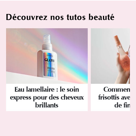
Découvrez nos tutos beauté
Eau lamellaire : le soin
Comment év
express pour des cheveux
frisottis avec
brillants
de finit