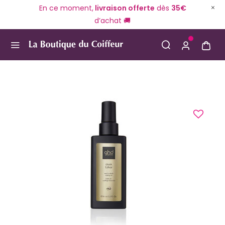
En ce moment,
livraison offerte
dès
35€
d’achat 🚚
Use Up and Down arrow keys to navigate search result