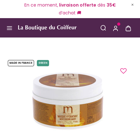
En ce moment,
livraison offerte
dès
35€
d’achat 🚚
Use Up and Down arrow keys to navigate search result
MADE IN FRANCE
GREEN