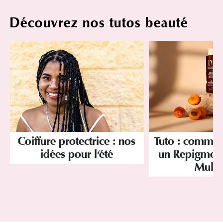
Découvrez nos tutos beauté
Coiffure protectrice : nos
Tuto : commen
idées pour l'été
un Repigmenta
Mulat