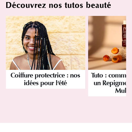
Découvrez nos tutos beauté
Coiffure protectrice : nos
Tuto : commen
idées pour l'été
un Repigmenta
Mulat