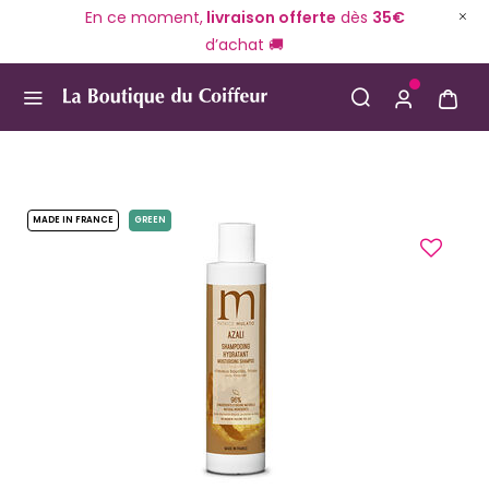
En ce moment,
livraison offerte
dès
35€
d’achat 🚚
Use Up and Down arrow keys to navigate search result
MADE IN FRANCE
GREEN