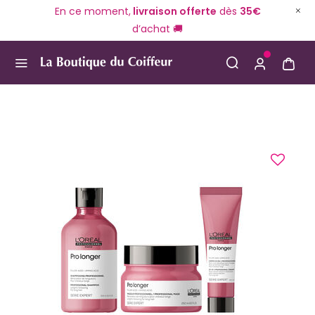
En ce moment,
livraison offerte
dès
35€
d’achat 🚚
Use Up and Down arrow keys to navigate search result