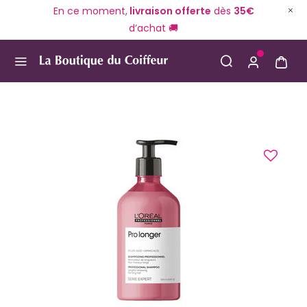
En ce moment,
livraison offerte
dès
35€
d’achat 🚚
Use Up and Down arrow keys to navigate search result