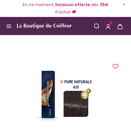
En ce moment,
livraison offerte
dès
35€
d’achat 🚚
Use Up and Down arrow keys to navigate search result