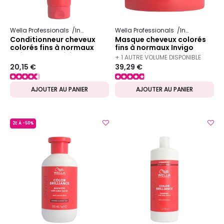
Wella Professionals
Invigo
Color Brilliance
Wella Professionals
Invigo
Color 
Conditionneur cheveux
Masque cheveux colorés
colorés fins à normaux
fins à normaux Invigo
Invigo Color Brilliance
Color Brilliance 500ml
+ 1 AUTRE VOLUME DISPONIBLE
20,15 €
39,29 €
AJOUTER AU PANIER
AJOUTER AU PANIER
2E À -50%