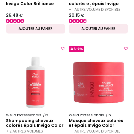
Invigo Color Brilliance
colorés et épais Invigo
Color Brilliance 200ml
+ 1 AUTRE VOLUME DISPONIBLE
26,48 €
20,15 €
AJOUTER AU PANIER
AJOUTER AU PANIER
2E À -50%
Wella Professionals
Invigo
Color Brilliance
Wella Professionals
Invigo
Color 
Shampooing cheveux
Masque cheveux colorés
colorés épais Invigo Color
et épais Invigo Color
Brilliance 500ml
Brilliance 150ml
+ 2 AUTRES VOLUMES
+ 1 AUTRE VOLUME DISPONIBLE