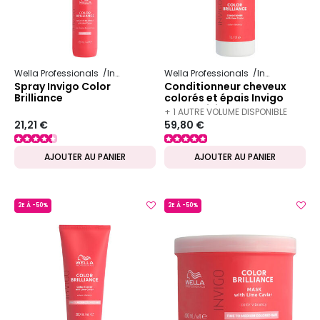
Wella Professionals
Invigo
Color Brilliance
Wella Professionals
Invigo
Color 
Spray Invigo Color
Conditionneur cheveux
Brilliance
colorés et épais Invigo
Color Brilliance 1000ml
+ 1 AUTRE VOLUME DISPONIBLE
21,21 €
59,80 €
AJOUTER AU PANIER
AJOUTER AU PANIER
2E À -50%
2E À -50%