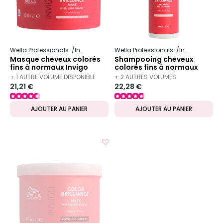
Wella Professionals
Invigo
Color Brilliance
Wella Professionals
Invigo
Color 
Masque cheveux colorés
Shampooing cheveux
fins à normaux Invigo
colorés fins à normaux
Color Brilliance 150ml
Invigo Color Brilliance
+ 1 AUTRE VOLUME DISPONIBLE
+ 2 AUTRES VOLUMES
500ml
21,21 €
22,28 €
DISPONIBLES
AJOUTER AU PANIER
AJOUTER AU PANIER