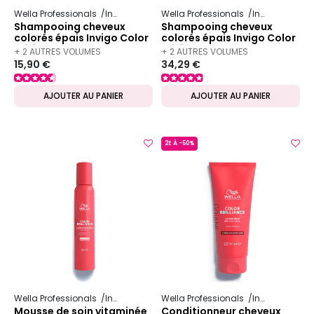
Wella Professionals
Invigo
Color Brilliance
Wella Professionals
Invigo
Color 
Shampooing cheveux
Shampooing cheveux
colorés épais Invigo Color
colorés épais Invigo Color
Brilliance 300ml
Brilliance 1000ml
+ 2 AUTRES VOLUMES
+ 2 AUTRES VOLUMES
15,90 €
34,29 €
DISPONIBLES
DISPONIBLES
AJOUTER AU PANIER
AJOUTER AU PANIER
2E À -50%
Wella Professionals
Invigo
Color Brilliance
Wella Professionals
Invigo
Color 
Mousse de soin vitaminée
Conditionneur cheveux