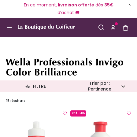
En ce moment,
livraison offerte
dès
35€
d’achat 🚚
Use Up and Down arrow keys to navigate search result
Wella Professionals Invigo
Color Brilliance
Trier par :
FILTRE
Pertinence
15 résultats
2E À -50%