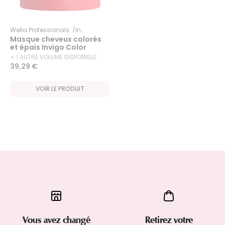
Wella Professionals
Invigo
Color Brilliance
Masque cheveux colorés
et épais Invigo Color
Brilliance 500ml
+ 1 AUTRE VOLUME DISPONIBLE
39,29 €
VOIR LE PRODUIT
Vous avez changé
Retirez votre