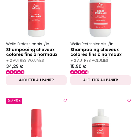
Wella Professionals
Invigo
Color Brilliance
Wella Professionals
Invigo
Color 
Shampooing cheveux
Shampooing cheveux
colorés fins à normaux
colorés fins à normaux
Invigo Color Brilliance
Invigo Color Brilliance
+ 2 AUTRES VOLUMES
+ 2 AUTRES VOLUMES
1000ml
300ml
34,29 €
15,90 €
DISPONIBLES
DISPONIBLES
AJOUTER AU PANIER
AJOUTER AU PANIER
2E À -50%