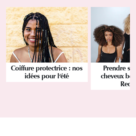
Coiffure protectrice : nos
Prendre soi
idées pour l'été
cheveux bou
Redk