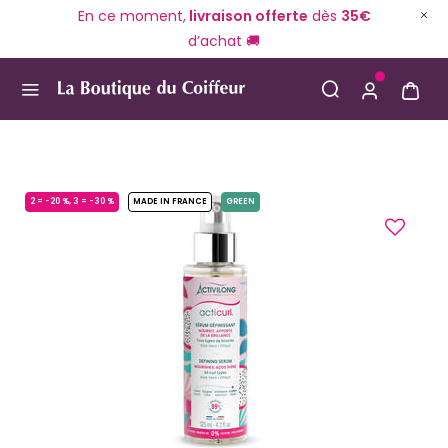
En ce moment,
livraison offerte
dès
35€
d’achat 🚚
Use Up and Down arrow keys to navigate search result
2 = -20 %, 3 = -30 %
MADE IN FRANCE
GREEN