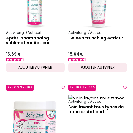
Activilong
Acticurl
Activilong
Acticurl
Après-shampooing
Gelée scrunching Acticurl
sublimateur Acticurl
15,69 €
15,64 €
AJOUTER AU PANIER
AJOUTER AU PANIER
2 = -20 %, 3 = -30 %
2 = -20 %, 3 = -30 %
MADE IN FRANCE
MADE IN FRANCE
Activilong
Acticurl
Soin lavant tous types de
boucles Acticurl