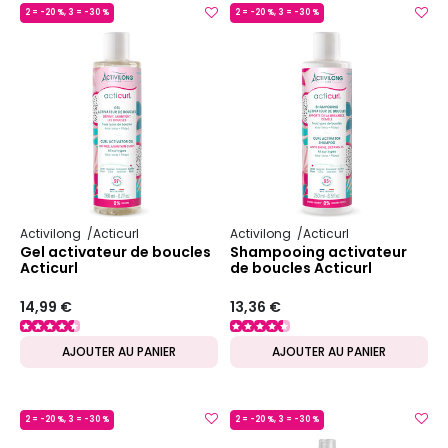
2 = -20 %, 3 = -30 %
2 = -20 %, 3 = -30 %
MADE IN FRANCE
MADE IN FRANCE
Activilong
Acticurl
Activilong
Acticurl
Gel activateur de boucles
Shampooing activateur
Acticurl
de boucles Acticurl
14,99 €
13,36 €
AJOUTER AU PANIER
AJOUTER AU PANIER
2 = -20 %, 3 = -30 %
2 = -20 %, 3 = -30 %
MADE IN FRANCE
MADE IN FRANCE