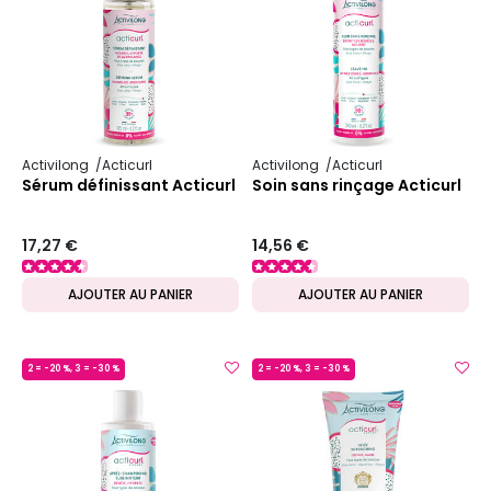
Activilong
Acticurl
Activilong
Acticurl
Sérum définissant Acticurl
Soin sans rinçage Acticurl
17,27 €
14,56 €
AJOUTER AU PANIER
AJOUTER AU PANIER
2 = -20 %, 3 = -30 %
2 = -20 %, 3 = -30 %
MADE IN FRANCE
MADE IN FRANCE