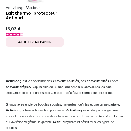
Activilong
Acticurl
Lait thermo-protecteur
Acticurl
18,03 €
AJOUTER AU PANIER
Activilong
est le spécialiste des
cheveux bouclés
, des
cheveux frisés
et des
cheveux crépus.
Depuis plus de 30 ans, elle offre aux chevelures les plus
exigeantes toute la richesse de la nature, alliée à la performance scientifique.
Si vous avez envie de boucles souples, naturelles, définies et une tenue parfaite,
Activilong
a trouvé la solution pour vous.
Activilong
a développé une gamme
spécialement dédiée aux soins des cheveux bouclés. Enrichie en Aloé Vera, Pitaya
et Glycérine Végétale, la gamme
Acticurl
hydrate et définit tous les types de
boucles.