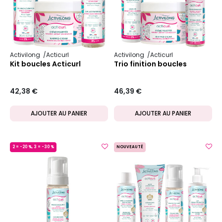
Activilong
Acticurl
Activilong
Acticurl
Kit boucles Acticurl
Trio finition boucles
42,38 €
46,39 €
AJOUTER AU PANIER
AJOUTER AU PANIER
2 = -20 %, 3 = -30 %
NOUVEAUTÉ
MADE IN FRANCE