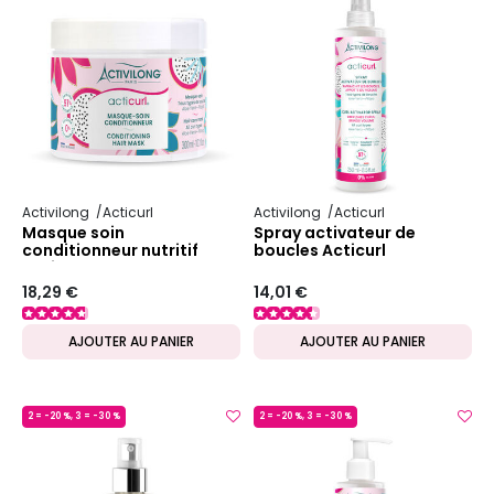
Activilong
Acticurl
Activilong
Acticurl
Masque soin
Spray activateur de
conditionneur nutritif
boucles Acticurl
Acticurl
18,29 €
14,01 €
AJOUTER AU PANIER
AJOUTER AU PANIER
2 = -20 %, 3 = -30 %
2 = -20 %, 3 = -30 %
MADE IN FRANCE
MADE IN FRANCE