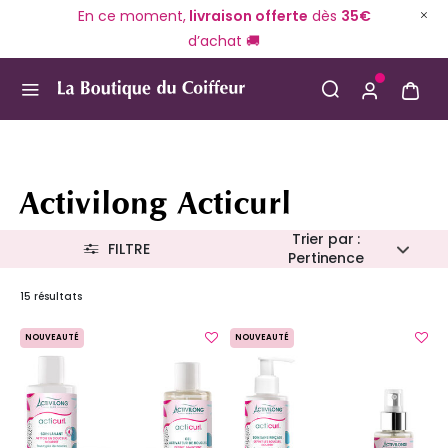
En ce moment,
livraison offerte
dès
35€
d’achat 🚚
Use Up and Down arrow keys to navigate search result
Activilong Acticurl
Trier par :
FILTRE
Pertinence
15 résultats
NOUVEAUTÉ
NOUVEAUTÉ