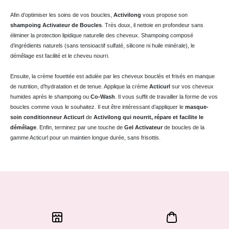
Afin d’optimiser les soins de vos boucles,
Activilong
vous propose son
shampoing Activateur de Boucles
. Très doux, il nettoie en profondeur sans
éliminer la protection lipidique naturelle des cheveux. Shampoing composé
d’ingrédients naturels (sans tensioactif sulfaté, silicone ni huile minérale), le
démêlage est facilité et le cheveu nourri.
Ensuite, la crème fouettée est adulée par les cheveux bouclés et frisés en manque
de nutrition, d’hydratation et de tenue. Applique la crème
Acticurl
sur vos cheveux
humides après le shampoing ou
Co-Wash
. Il vous suffit de travailler la forme de vos
boucles comme vous le souhaitez. Il eut être intéressant d’appliquer le
masque-
soin conditionneur Acticurl
de
Activilong
qui nourrit, répare et facilite le
démêlage
. Enfin, terminez par une touche de
Gel Activateur
de boucles de la
gamme Acticurl pour un maintien longue durée, sans frisottis.