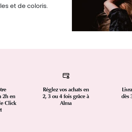
es et de coloris.
tre
Réglez vos achats en
Livr
 2h en
2, 3 ou 4 fois grâce à
dès 
le Click
Alma
ct