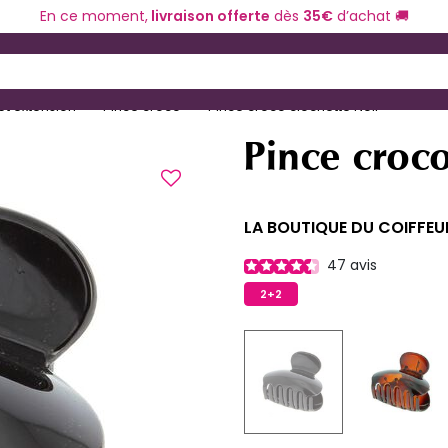
En ce moment,
livraison offerte
dès
35€
d’achat 🚚
ériel de coiffure
Coloration et technique
 and Down arrow keys to navigate search results.
et extension
Pince croco
Pince croco clochette Noir
Pince croco
LA BOUTIQUE DU COIFFEU
47
avis
2+2
selected