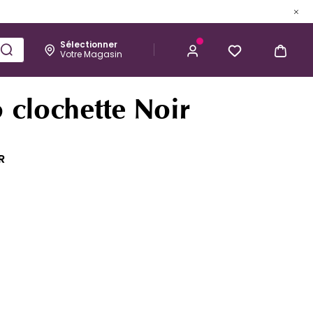
Sélectionner
Votre Magasin
Esthétique
Homme
Kérastase
1,98 €
J’ACHÈTE
 clochette Noir
R