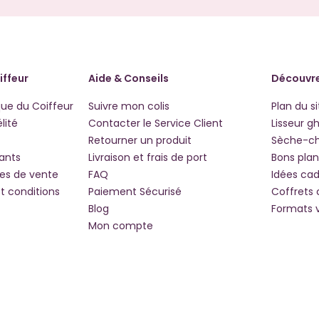
iffeur
Aide & Conseils
Découvre
que du Coiffeur
Suivre mon colis
Plan du si
lité
Contacter le Service Client
Lisseur g
Retourner un produit
Sèche-c
iants
Livraison et frais de port
Bons plan
les de vente
FAQ
Idées ca
t conditions
Paiement Sécurisé
Coffrets
Blog
Formats 
Mon compte