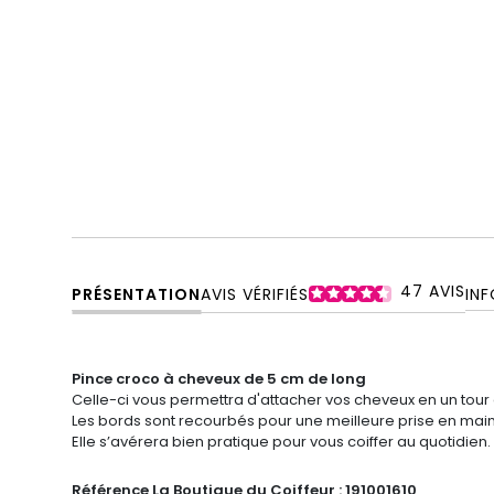
47
AVIS
PRÉSENTATION
AVIS VÉRIFIÉS
IN
Pince croco à cheveux de 5 cm de long
Celle-ci vous permettra d'attacher vos cheveux en un tour
Les bords sont recourbés pour une meilleure prise en main
Elle s’avérera bien pratique pour vous coiffer au quotidien.
Référence La Boutique du Coiffeur :
191001610