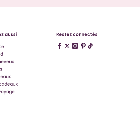
z aussi
Restez connectés
te
hd
heveux
s
deaux
 cadeaux
voyage