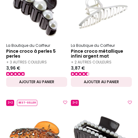
La Boutique du Coiffeur
La Boutique du Coiffeur
Pince croco à perles 5
Pince croco métallique
perles
infini argent mat
+ 3 AUTRES COULEURS
+ 2 AUTRES COULEURS
3,96 €
3,87 €
DISPONIBLES
DISPONIBLES
AJOUTER AU PANIER
AJOUTER AU PANIER
2+2
BEST-SELLER
2+2