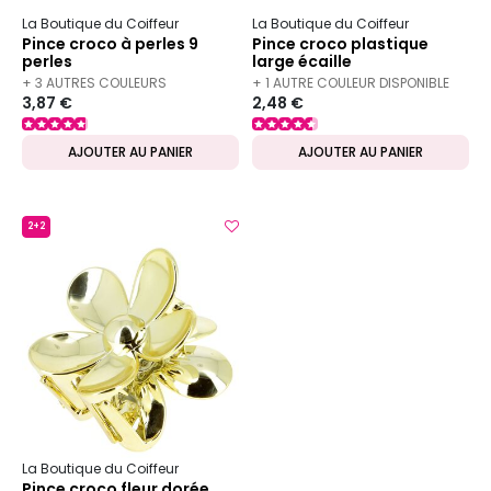
La Boutique du Coiffeur
La Boutique du Coiffeur
Pince croco à perles 9
Pince croco plastique
perles
large écaille
+ 3 AUTRES COULEURS
+ 1 AUTRE COULEUR DISPONIBLE
3,87 €
2,48 €
DISPONIBLES
AJOUTER AU PANIER
AJOUTER AU PANIER
2+2
La Boutique du Coiffeur
Pince croco fleur dorée