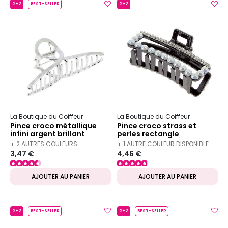
2+2
BEST-SELLER
2+2
La Boutique du Coiffeur
La Boutique du Coiffeur
Pince croco métallique
Pince croco strass et
infini argent brillant
perles rectangle
+ 2 AUTRES COULEURS
+ 1 AUTRE COULEUR DISPONIBLE
3,47 €
4,46 €
DISPONIBLES
AJOUTER AU PANIER
AJOUTER AU PANIER
2+2
BEST-SELLER
2+2
BEST-SELLER