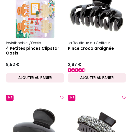
Invisibobble
Oasis
La Boutique du Coiffeur
4 Petites pinces Clipstar
Pince croco araignée
Oasis
9,52 €
2,87 €
AJOUTER AU PANIER
AJOUTER AU PANIER
2+2
2+2