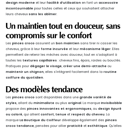
design moderne
et leur
facilité d’utilisation
en font un
accessoire
incontournable
pour toutes celles et ceux qui souhaitent attacher
leurs cheveux
sans les abîmer
.
Un maintien tout en douceur, sans
compromis sur le confort
Les
pinces croco
assurent un
bon maintien
sans tirer ni casser les
cheveux, grâce à leur
forme incurvée
et leur
mécanisme léger
. Elles
permettent de retenir les mèches avec douceur, tout en s’adaptant à
toutes les
textures capillaires
: cheveux fins, épais, raides ou bouclés.
Pratiques pour
dégager le visage
,
créer une demi-attache
ou
maintenir un chignon
, elles s’intègrent facilement dans la
routine
coiffure du quotidien
.
Des modèles tendance
Les
pinces croco
sont disponibles dans une
grande variété de
styles
, allant du
minimaliste
au plus
original
. La marque
Invisibobble
propose des
pinces innovantes et ergonomiques
, au
design épuré
ou coloré
, qui allient
confort
,
tenue
et
respect du cheveu
. La
marque
La Boutique du Coiffeur
développe également des
pinces
croco tendance
, pensées pour allier
praticité
et
esthétique
. Qu’elles