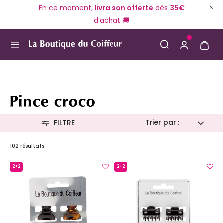
En ce moment,
livraison offerte
dès
35€
d’achat 🚚
Use Up and Down arrow keys to navigate search result
Pince croco
Trier par :
FILTRE
102 résultats
2+2
2+2