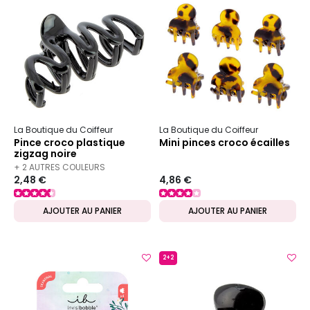
La Boutique du Coiffeur
La Boutique du Coiffeur
Pince croco plastique
Mini pinces croco écailles
zigzag noire
+ 2 AUTRES COULEURS
2,48 €
4,86 €
DISPONIBLES
AJOUTER AU PANIER
AJOUTER AU PANIER
2+2